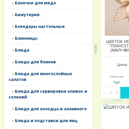
- Баночки для меда
- Бижутерия
- Блендеры настольные
- Блинницы
ЦВЕТОК И
"ПУАНСЕТ
- Блюда
(МАЛ=48
- Блюда для блинов
Цена:
- Блюда для многослойных
Наличие:
салатов
1шт.
- Блюда для сервировки оливок и
-
+
солений
- Блюда для холодца и заливного
- Блюда и подставки для яиц