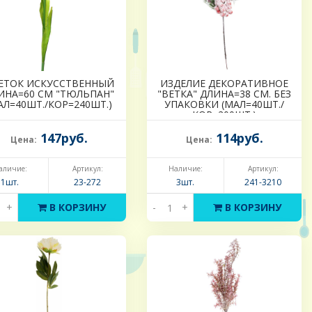
ЕТОК ИСКУССТВЕННЫЙ
ИЗДЕЛИЕ ДЕКОРАТИВНОЕ
ИНА=60 СМ "ТЮЛЬПАН"
"ВЕТКА" ДЛИНА=38 СМ. БЕЗ
АЛ=40ШТ./КОР=240ШТ.)
УПАКОВКИ (МАЛ=40ШТ./
КОР=200ШТ.)
147руб.
114руб.
Цена:
Цена:
аличие:
Артикул:
Наличие:
Артикул:
1шт.
23-272
3шт.
241-3210
+
В КОРЗИНУ
-
+
В КОРЗИНУ