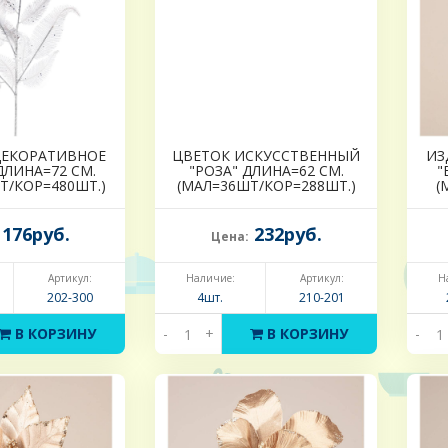
ДЕКОРАТИВНОЕ
ЦВЕТОК ИСКУССТВЕННЫЙ
ИЗ
ДЛИНА=72 СМ.
"РОЗА" ДЛИНА=62 СМ.
"
Т/КОР=480ШТ.)
(МАЛ=36ШТ/КОР=288ШТ.)
(
176руб.
232руб.
Цена:
Артикул:
Наличие:
Артикул:
Н
202-300
4шт.
210-201
В КОРЗИНУ
-
+
В КОРЗИНУ
-