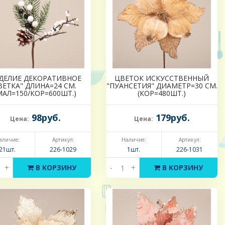
ДЕЛИЕ ДЕКОРАТИВНОЕ
ЦВЕТОК ИСКУССТВЕННЫЙ
ВЕТКА" ДЛИНА=24 СМ.
"ПУАНСЕТИЯ" ДИАМЕТР=30 СМ.
МАЛ=150/КОР=600ШТ.)
(КОР=480ШТ.)
98руб.
179руб.
Цена:
Цена:
аличие:
Артикул:
Наличие:
Артикул:
21шт.
226-1029
1шт.
226-1031
+
В КОРЗИНУ
-
+
В КОРЗИНУ