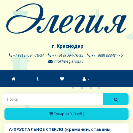
г. Краснодар
+7 (918) 094-76-34
+7 (918) 094-76-35
+7 (989) 833-81-76
info@elegiaros.ru
Товаров 0 (0руб.)
A-ХРУСТАЛЬНОЕ СТЕКЛО (креманки, стаканы,