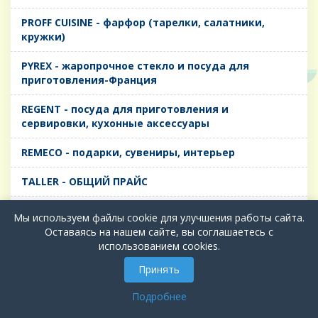
PROFF CUISINE - фарфор (тарелки, салатники,
кружки)
PYREX - жаропрочное стекло и посуда для
приготовления-Франция
REGENT - посуда для приготовления и
сервировки, кухонные аксессуары
REMECO - подарки, сувениры, интерьер
TALLER - ОБЩИЙ ПРАЙС
TIMA - посуда для приготовления и сервировки,
Мы используем файлы cookie для улучшения работы сайта.
кухонные аксессуары
Оставаясь на нашем сайте, вы соглашаетесь с
использованием cookies.
БИОЛ - ЧУГУН
Принять
БИОСТАЛЬ - ТЕРМОСА
Подробнее
ВЕРСО, ДЫМКА, ТОПАЗ, ГРАФИТ - Цветное стекло