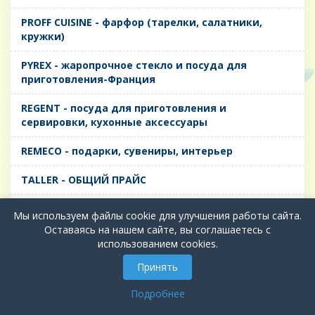
PROFF CUISINE - фарфор (тарелки, салатники,
кружки)
PYREX - жаропрочное стекло и посуда для
приготовления-Франция
REGENT - посуда для приготовления и
сервировки, кухонные аксессуары
REMECO - подарки, сувениры, интерьер
TALLER - ОБЩИЙ ПРАЙС
TIMA - посуда для приготовления и сервировки,
Мы используем файлы cookie для улучшения работы сайта.
кухонные аксессуары
Оставаясь на нашем сайте, вы соглашаетесь с
использованием cookies.
БИОЛ - ЧУГУН
Принять
БИОСТАЛЬ - ТЕРМОСА
Подробнее
ВЕРСО, ДЫМКА, ТОПАЗ, ГРАФИТ - Цветное стекло