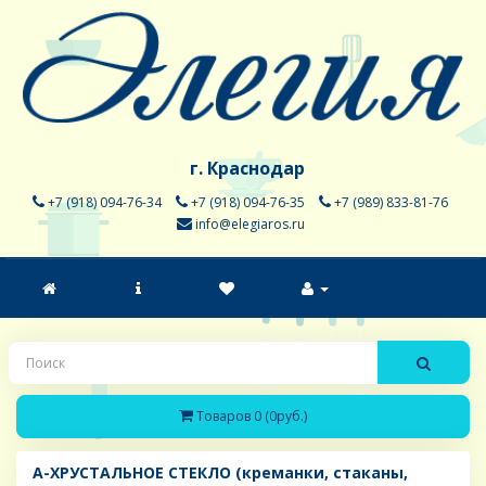
г. Краснодар
+7 (918) 094-76-34
+7 (918) 094-76-35
+7 (989) 833-81-76
info@elegiaros.ru
Товаров 0 (0руб.)
A-ХРУСТАЛЬНОЕ СТЕКЛО (креманки, стаканы,