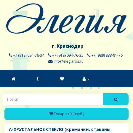
г. Краснодар
+7 (918) 094-76-34
+7 (918) 094-76-35
+7 (989) 833-81-76
info@elegiaros.ru
Товаров 0 (0руб.)
A-ХРУСТАЛЬНОЕ СТЕКЛО (креманки, стаканы,