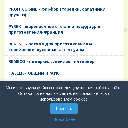
PROFF CUISINE - фарфор (тарелки, салатники,
кружки)
PYREX - жаропрочное стекло и посуда для
приготовления-Франция
REGENT - посуда для приготовления и
сервировки, кухонные аксессуары
REMECO - подарки, сувениры, интерьер
TALLER - ОБЩИЙ ПРАЙС
TIMA - посуда для приготовления и сервировки,
Мы используем файлы cookie для улучшения работы сайта.
кухонные аксессуары
Оставаясь на нашем сайте, вы соглашаетесь с
использованием cookies.
БИОЛ - ЧУГУН
Принять
БИОСТАЛЬ - ТЕРМОСА
Подробнее
ВЕРСО, ДЫМКА, ТОПАЗ, ГРАФИТ - Цветное стекло