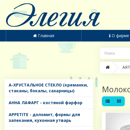
Главная
О фирме
ART
A-ХРУСТАЛЬНОЕ СТЕКЛО (креманки,
Молок
стаканы, бокалы, сахарницы)
AHHA ЛАФАРГ - костяной фарфор
APPETITE - доломит, формы для
запекания, кухонная утварь