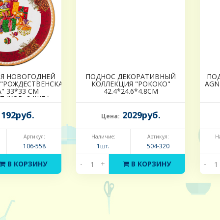
ЛЯ НОВОГОДНЕЙ
ПОДНОС ДЕКОРАТИВНЫЙ
ПО
"РОЖДЕСТВЕНСКАЯ
КОЛЛЕКЦИЯ "РОКОКО"
AGN
" 33*33 СМ
42.4*24.6*4.8CM
Т./КОР=24ШТ.)
192руб.
2029руб.
Цена:
Артикул:
Наличие:
Артикул:
Н
106-558
1шт.
504-320
В КОРЗИНУ
-
+
В КОРЗИНУ
-