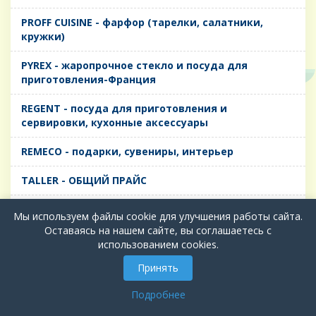
PROFF CUISINE - фарфор (тарелки, салатники,
кружки)
PYREX - жаропрочное стекло и посуда для
приготовления-Франция
REGENT - посуда для приготовления и
сервировки, кухонные аксессуары
REMECO - подарки, сувениры, интерьер
TALLER - ОБЩИЙ ПРАЙС
TIMA - посуда для приготовления и сервировки,
Мы используем файлы cookie для улучшения работы сайта.
кухонные аксессуары
Оставаясь на нашем сайте, вы соглашаетесь с
использованием cookies.
БИОЛ - ЧУГУН
Принять
БИОСТАЛЬ - ТЕРМОСА
Подробнее
ВЕРСО, ДЫМКА, ТОПАЗ, ГРАФИТ - Цветное стекло