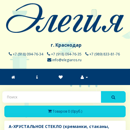
г. Краснодар
+7 (918) 094-76-34
+7 (918) 094-76-35
+7 (989) 833-81-76
info@elegiaros.ru
Товаров 0 (0руб.)
A-ХРУСТАЛЬНОЕ СТЕКЛО (креманки, стаканы,