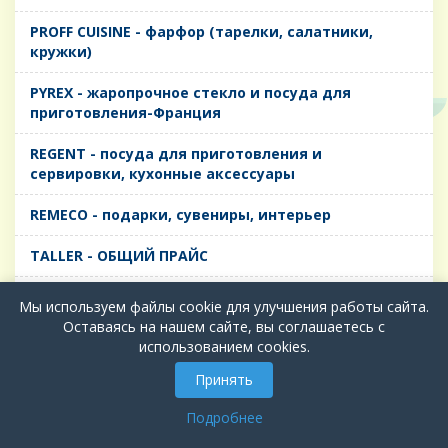
PROFF CUISINE - фарфор (тарелки, салатники,
кружки)
PYREX - жаропрочное стекло и посуда для
приготовления-Франция
REGENT - посуда для приготовления и
сервировки, кухонные аксессуары
REMECO - подарки, сувениры, интерьер
TALLER - ОБЩИЙ ПРАЙС
TIMA - посуда для приготовления и сервировки,
Мы используем файлы cookie для улучшения работы сайта.
кухонные аксессуары
Оставаясь на нашем сайте, вы соглашаетесь с
использованием cookies.
БИОЛ - ЧУГУН
Принять
БИОСТАЛЬ - ТЕРМОСА
Подробнее
ВЕРСО, ДЫМКА, ТОПАЗ, ГРАФИТ - Цветное стекло