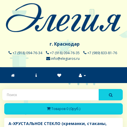
г. Краснодар
+7 (918) 094-76-34
+7 (918) 094-76-35
+7 (989) 833-81-76
info@elegiaros.ru
Товаров 0 (0руб.)
A-ХРУСТАЛЬНОЕ СТЕКЛО (креманки, стаканы,