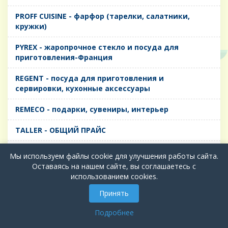
PROFF CUISINE - фарфор (тарелки, салатники,
кружки)
PYREX - жаропрочное стекло и посуда для
приготовления-Франция
REGENT - посуда для приготовления и
сервировки, кухонные аксессуары
REMECO - подарки, сувениры, интерьер
TALLER - ОБЩИЙ ПРАЙС
TIMA - посуда для приготовления и сервировки,
Мы используем файлы cookie для улучшения работы сайта.
кухонные аксессуары
Оставаясь на нашем сайте, вы соглашаетесь с
использованием cookies.
БИОЛ - ЧУГУН
Принять
БИОСТАЛЬ - ТЕРМОСА
Подробнее
ВЕРСО, ДЫМКА, ТОПАЗ, ГРАФИТ - Цветное стекло