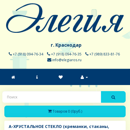
г. Краснодар
+7 (918) 094-76-34
+7 (918) 094-76-35
+7 (989) 833-81-76
info@elegiaros.ru
Товаров 0 (0руб.)
A-ХРУСТАЛЬНОЕ СТЕКЛО (креманки, стаканы,