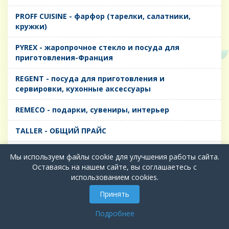
PROFF CUISINE - фарфор (тарелки, салатники,
кружки)
PYREX - жаропрочное стекло и посуда для
приготовления-Франция
REGENT - посуда для приготовления и
сервировки, кухонные аксессуары
REMECO - подарки, сувениры, интерьер
TALLER - ОБЩИЙ ПРАЙС
TIMA - посуда для приготовления и сервировки,
Мы используем файлы cookie для улучшения работы сайта.
кухонные аксессуары
Оставаясь на нашем сайте, вы соглашаетесь с
использованием cookies.
БИОЛ - ЧУГУН
Принять
БИОСТАЛЬ - ТЕРМОСА
Подробнее
ВЕРСО, ДЫМКА, ТОПАЗ, ГРАФИТ - Цветное стекло