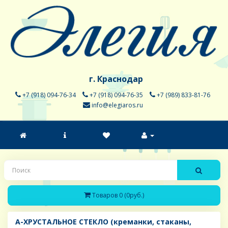
г. Краснодар
+7 (918) 094-76-34
+7 (918) 094-76-35
+7 (989) 833-81-76
info@elegiaros.ru
Товаров 0 (0руб.)
A-ХРУСТАЛЬНОЕ СТЕКЛО (креманки, стаканы,