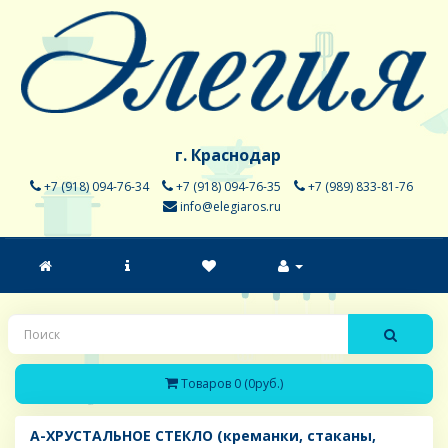
г. Краснодар
+7 (918) 094-76-34
+7 (918) 094-76-35
+7 (989) 833-81-76
info@elegiaros.ru
Товаров 0 (0руб.)
A-ХРУСТАЛЬНОЕ СТЕКЛО (креманки, стаканы,