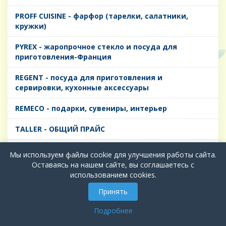
PROFF CUISINE - фарфор (тарелки, салатники,
кружки)
PYREX - жаропрочное стекло и посуда для
приготовления-Франция
REGENT - посуда для приготовления и
сервировки, кухонные аксессуары
REMECO - подарки, сувениры, интерьер
TALLER - ОБЩИЙ ПРАЙС
TIMA - посуда для приготовления и сервировки,
Мы используем файлы cookie для улучшения работы сайта.
кухонные аксессуары
Оставаясь на нашем сайте, вы соглашаетесь с
использованием cookies.
БИОЛ - ЧУГУН
Принять
БИОСТАЛЬ - ТЕРМОСА
Подробнее
ВЕРСО, ДЫМКА, ТОПАЗ, ГРАФИТ - Цветное стекло