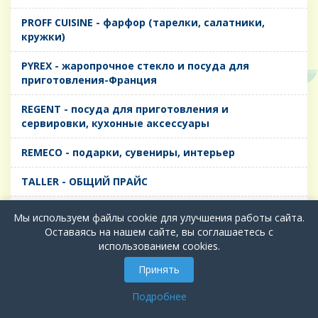
PROFF CUISINE - фарфор (тарелки, салатники,
кружки)
PYREX - жаропрочное стекло и посуда для
приготовления-Франция
REGENT - посуда для приготовления и
сервировки, кухонные аксессуары
REMECO - подарки, сувениры, интерьер
TALLER - ОБЩИЙ ПРАЙС
TIMA - посуда для приготовления и сервировки,
Мы используем файлы cookie для улучшения работы сайта.
кухонные аксессуары
Оставаясь на нашем сайте, вы соглашаетесь с
использованием cookies.
БИОЛ - ЧУГУН
Принять
БИОСТАЛЬ - ТЕРМОСА
Подробнее
ВЕРСО, ДЫМКА, ТОПАЗ, ГРАФИТ - Цветное стекло