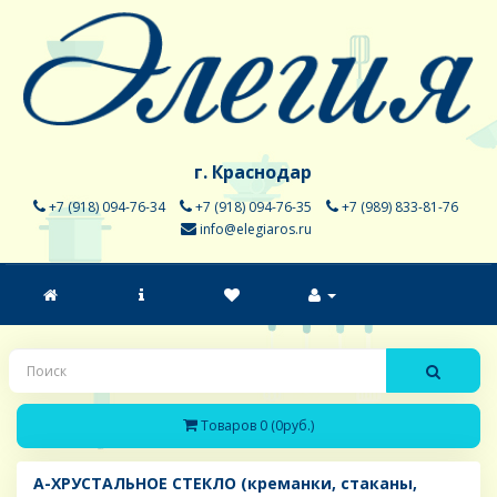
г. Краснодар
+7 (918) 094-76-34
+7 (918) 094-76-35
+7 (989) 833-81-76
info@elegiaros.ru
Товаров 0 (0руб.)
A-ХРУСТАЛЬНОЕ СТЕКЛО (креманки, стаканы,