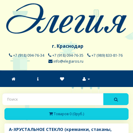
г. Краснодар
+7 (918) 094-76-34
+7 (918) 094-76-35
+7 (989) 833-81-76
info@elegiaros.ru
Товаров 0 (0руб.)
A-ХРУСТАЛЬНОЕ СТЕКЛО (креманки, стаканы,