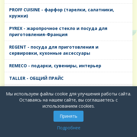
PROFF CUISINE - фарфор (тарелки, салатники,
кружки)
PYREX - жаропрочное стекло и посуда для
приготовления-Франция
REGENT - посуда для приготовления и
сервировки, кухонные аксессуары
REMECO - подарки, сувениры, интерьер
TALLER - ОБЩИЙ ПРАЙС
TIMA - посуда для приготовления и сервировки,
Мы используем файлы cookie для улучшения работы сайта.
кухонные аксессуары
Оставаясь на нашем сайте, вы соглашаетесь с
использованием cookies.
БИОЛ - ЧУГУН
Принять
БИОСТАЛЬ - ТЕРМОСА
Подробнее
ВЕРСО, ДЫМКА, ТОПАЗ, ГРАФИТ - Цветное стекло