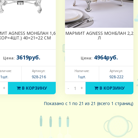
ИТ AGNESS МОНБЛАН 1,6
МАРМИТ AGNESS МОНБЛАН 2,2
(КОР=4ШТ.) 40=21=22 СМ
Л
3619руб.
4964руб.
Цена:
Цена:
аличие:
Артикул:
Наличие:
Артикул:
1шт.
928-216
1шт.
928-222
+
В КОРЗИНУ
-
+
В КОРЗИНУ
Показано с 1 по 21 из 21 (всего 1 страниц)