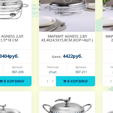
AGNESS 2,0Л
МАРМИТ AGNESS 2,8Л
МАР
21,5*18 СМ
43,4Х24,5Х15,8СМ (КОР=4ШТ.)
2
3404руб.
4422руб.
Цена:
Артикул:
Наличие:
Артикул:
Н
907-209
21шт.
907-211
В КОРЗИНУ
-
+
В КОРЗИНУ
-