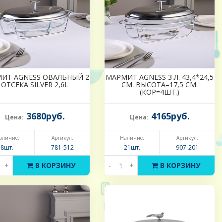
ИТ AGNESS ОВАЛЬНЫЙ 2
МАРМИТ AGNESS 3 Л. 43,4*24,5
ОТСЕКА SILVER 2,6L
СМ. ВЫСОТА=17,5 СМ.
(КОР=4ШТ.)
3680руб.
4165руб.
Цена:
Цена:
аличие:
Артикул:
Наличие:
Артикул:
8шт.
781-512
21шт.
907-201
+
В КОРЗИНУ
-
+
В КОРЗИНУ