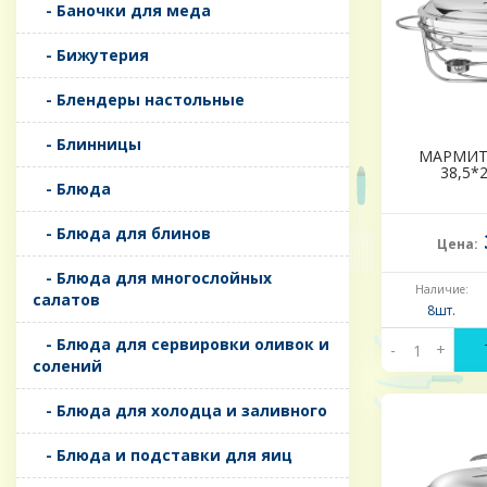
- Баночки для меда
- Бижутерия
- Блендеры настольные
- Блинницы
МАРМИТ 
38,5*
- Блюда
- Блюда для блинов
Цена:
- Блюда для многослойных
Наличие:
салатов
8шт.
- Блюда для сервировки оливок и
-
+
солений
- Блюда для холодца и заливного
- Блюда и подставки для яиц