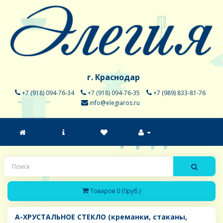
г. Краснодар
+7 (918) 094-76-34
+7 (918) 094-76-35
+7 (989) 833-81-76
info@elegiaros.ru
Товаров 0 (0руб.)
A-ХРУСТАЛЬНОЕ СТЕКЛО (креманки, стаканы,