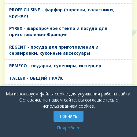
PROFF CUISINE - фарфор (тарелки, салатники,
кружки)
PYREX - жаропрочное стекло и посуда для
приготовления-Франция
REGENT - посуда для приготовления и
сервировки, кухонные аксессуары
REMECO - подарки, сувениры, интерьер
TALLER - ОБЩИЙ ПРАЙС
TIMA - посуда для приготовления и сервировки,
Мы используем файлы cookie для улучшения работы сайта.
кухонные аксессуары
Оставаясь на нашем сайте, вы соглашаетесь с
использованием cookies.
БИОЛ - ЧУГУН
Принять
БИОСТАЛЬ - ТЕРМОСА
Подробнее
ВЕРСО, ДЫМКА, ТОПАЗ, ГРАФИТ - Цветное стекло