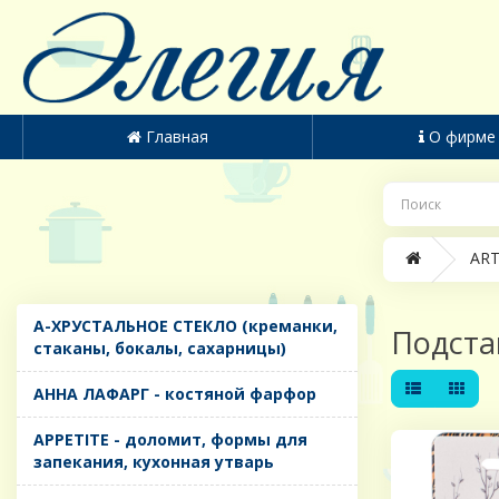
Главная
О фирме
ART
A-ХРУСТАЛЬНОЕ СТЕКЛО (креманки,
Подста
стаканы, бокалы, сахарницы)
AHHA ЛАФАРГ - костяной фарфор
APPETITE - доломит, формы для
запекания, кухонная утварь