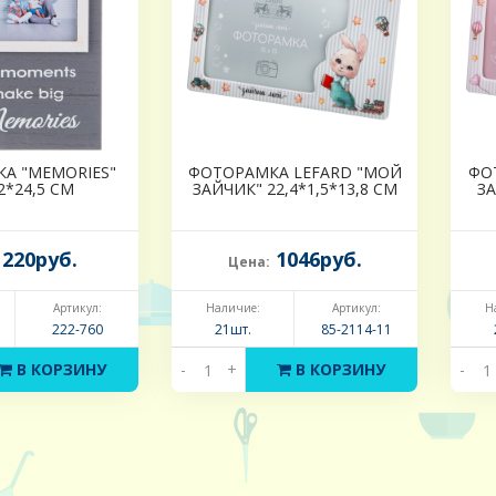
А "MEMORIES"
ФОТОРАМКА LEFARD "МОЙ
ФО
2*24,5 СМ
ЗАЙЧИК" 22,4*1,5*13,8 СМ
ЗА
220руб.
1046руб.
Цена:
Артикул:
Наличие:
Артикул:
Н
222-760
21шт.
85-2114-11
В КОРЗИНУ
-
+
В КОРЗИНУ
-