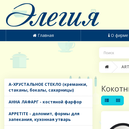
Главная
О фирме
ART
A-ХРУСТАЛЬНОЕ СТЕКЛО (креманки,
Кокот
стаканы, бокалы, сахарницы)
AHHA ЛАФАРГ - костяной фарфор
APPETITE - доломит, формы для
запекания, кухонная утварь