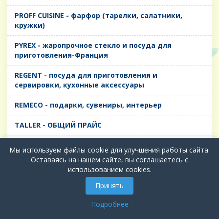
PROFF CUISINE - фарфор (тарелки, салатники,
кружки)
PYREX - жаропрочное стекло и посуда для
приготовления-Франция
REGENT - посуда для приготовления и
сервировки, кухонные аксессуары
REMECO - подарки, сувениры, интерьер
TALLER - ОБЩИЙ ПРАЙС
TIMA - посуда для приготовления и сервировки,
Мы используем файлы cookie для улучшения работы сайта.
кухонные аксессуары
Оставаясь на нашем сайте, вы соглашаетесь с
использованием cookies.
БИОЛ - ЧУГУН
Принять
БИОСТАЛЬ - ТЕРМОСА
Подробнее
ВЕРСО, ДЫМКА, ТОПАЗ, ГРАФИТ - Цветное стекло