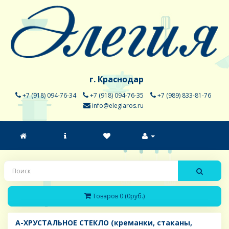
г. Краснодар
+7 (918) 094-76-34
+7 (918) 094-76-35
+7 (989) 833-81-76
info@elegiaros.ru
Товаров 0 (0руб.)
A-ХРУСТАЛЬНОЕ СТЕКЛО (креманки, стаканы,