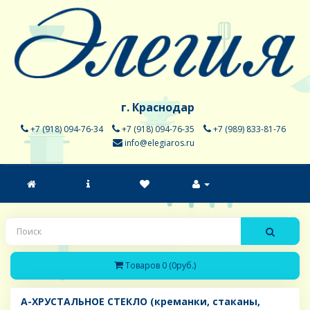
г. Краснодар
+7 (918) 094-76-34
+7 (918) 094-76-35
+7 (989) 833-81-76
info@elegiaros.ru
Товаров 0 (0руб.)
A-ХРУСТАЛЬНОЕ СТЕКЛО (креманки, стаканы,