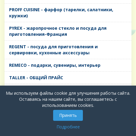
PROFF CUISINE - фарфор (тарелки, салатники,
кружки)
PYREX - жаропрочное стекло и посуда для
приготовления-Франция
REGENT - посуда для приготовления и
сервировки, кухонные аксессуары
REMECO - подарки, сувениры, интерьер
TALLER - ОБЩИЙ ПРАЙС
TIMA - посуда для приготовления и сервировки,
Мы используем файлы cookie для улучшения работы сайта.
кухонные аксессуары
Оставаясь на нашем сайте, вы соглашаетесь с
использованием cookies.
БИОЛ - ЧУГУН
Принять
БИОСТАЛЬ - ТЕРМОСА
Подробнее
ВЕРСО, ДЫМКА, ТОПАЗ, ГРАФИТ - Цветное стекло