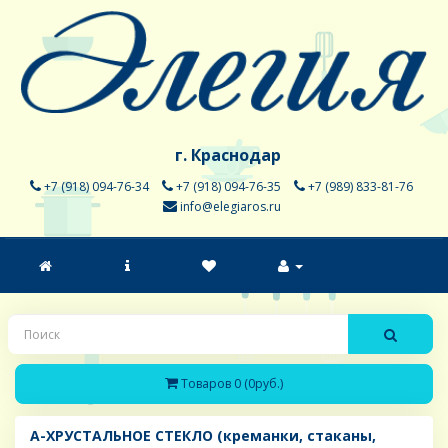
г. Краснодар
+7 (918) 094-76-34
+7 (918) 094-76-35
+7 (989) 833-81-76
info@elegiaros.ru
Товаров 0 (0руб.)
A-ХРУСТАЛЬНОЕ СТЕКЛО (креманки, стаканы,