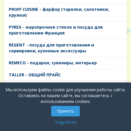
PROFF CUISINE - фарфор (тарелки, салатники,
кружки)
PYREX - жаропрочное стекло и посуда для
приготовления-Франция
REGENT - посуда для приготовления и
сервировки, кухонные аксессуары
REMECO - подарки, сувениры, интерьер
TALLER - ОБЩИЙ ПРАЙС
TIMA - посуда для приготовления и сервировки,
Мы используем файлы cookie для улучшения работы сайта.
кухонные аксессуары
Оставаясь на нашем сайте, вы соглашаетесь с
использованием cookies.
БИОЛ - ЧУГУН
Принять
БИОСТАЛЬ - ТЕРМОСА
Подробнее
ВЕРСО, ДЫМКА, ТОПАЗ, ГРАФИТ - Цветное стекло