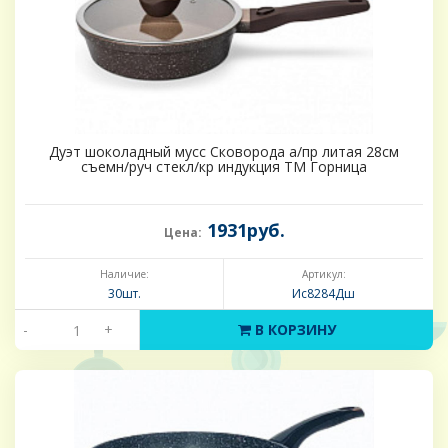
Дуэт шоколадный мусс Сковорода а/пр литая 28см
съемн/руч стекл/кр индукция ТМ Горница
1931руб.
Цена:
Наличие:
Артикул:
30шт.
Ис8284Дш
-
+
В КОРЗИНУ