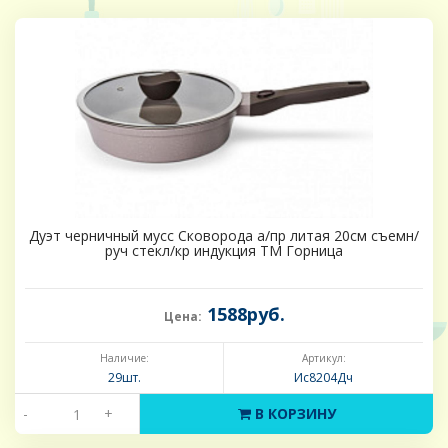
Дуэт черничный мусс Сковорода а/пр литая 20см съемн/
руч стекл/кр индукция ТМ Горница
1588руб.
Цена:
Наличие:
Артикул:
29шт.
Ис8204Дч
-
+
В КОРЗИНУ