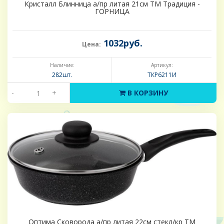
Кристалл Блинница а/пр литая 21см ТМ Традиция -
ГОРНИЦА
1032руб.
Цена:
Наличие:
Артикул:
282шт.
ТКР6211И
-
+
В КОРЗИНУ
Оптима Сковорода а/пр литая 22см стекл/кр ТМ