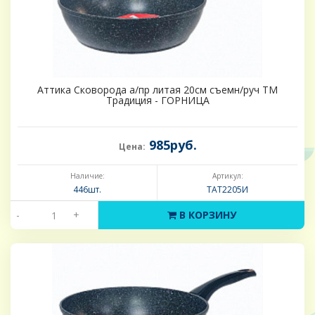
Аттика Сковорода а/пр литая 20см съемн/руч ТМ
Традиция - ГОРНИЦА
985руб.
Цена:
Наличие:
Артикул:
446шт.
ТАТ2205И
-
+
В КОРЗИНУ