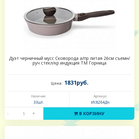
Дуэт черничный мусс Сковорода а/пр литая 26см съемн/
руч стекл/кр индукция ТМ Горница
1831руб.
Цена:
Наличие:
Артикул:
33шт.
Ис8264Дч
-
+
В КОРЗИНУ