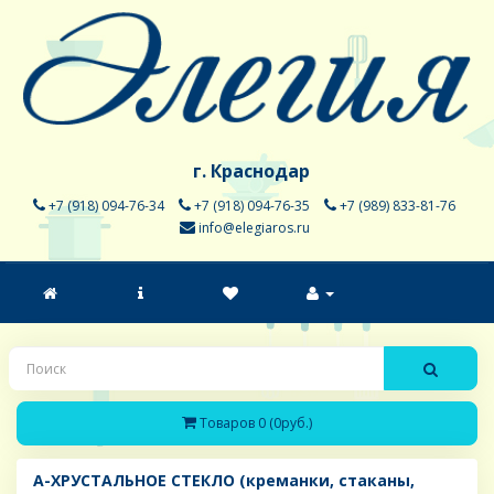
г. Краснодар
+7 (918) 094-76-34
+7 (918) 094-76-35
+7 (989) 833-81-76
info@elegiaros.ru
Товаров 0 (0руб.)
A-ХРУСТАЛЬНОЕ СТЕКЛО (креманки, стаканы,