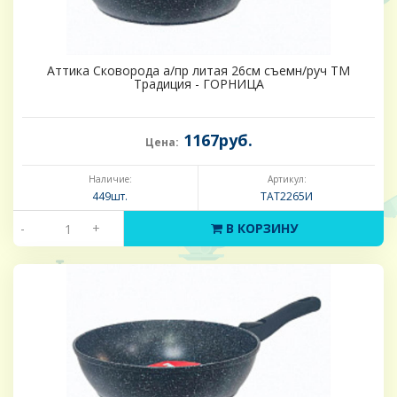
Аттика Сковорода а/пр литая 26см съемн/руч ТМ
Традиция - ГОРНИЦА
1167руб.
Цена:
Наличие:
Артикул:
449шт.
ТАТ2265И
-
+
В КОРЗИНУ