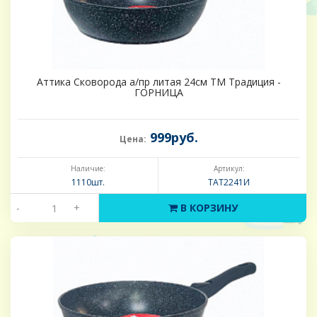
Аттика Сковорода а/пр литая 24см ТМ Традиция -
ГОРНИЦА
999руб.
Цена:
Наличие:
Артикул:
1110шт.
ТАТ2241И
-
+
В КОРЗИНУ