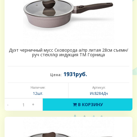
Дуэт черничный мусс Сковорода а/пр литая 28см съемн/
руч стекл/кр индукция ТМ Горница
1931руб.
Цена:
Наличие:
Артикул:
12шт.
Ис8284Дч
-
+
В КОРЗИНУ