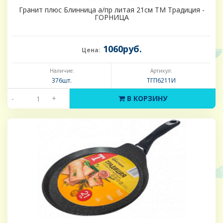
Гранит плюс Блинница а/пр литая 21см ТМ Традиция -
ГОРНИЦА
1060руб.
Цена:
Наличие:
Артикул:
376шт.
ТГП6211И
-
+
В КОРЗИНУ