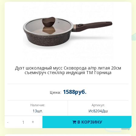
Дуэт шоколадный мусс Сковорода а/пр литая 20см
съемн/руч стекл/кр индукция ТМ Горница
1588руб.
Цена:
Наличие:
Артикул:
13шт.
Ис8204Дш
-
+
В КОРЗИНУ