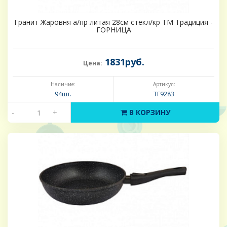
Гранит Жаровня а/пр литая 28см стекл/кр ТМ Традиция -
ГОРНИЦА
1831руб.
Цена:
Наличие:
Артикул:
94шт.
ТГ9283
-
+
В КОРЗИНУ