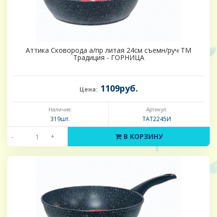
Аттика Сковорода а/пр литая 24см съемн/руч ТМ
Традиция - ГОРНИЦА
1109руб.
Цена:
Наличие:
Артикул:
319шт.
ТАТ2245И
-
+
В КОРЗИНУ