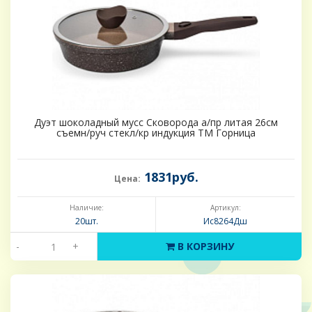
Дуэт шоколадный мусс Сковорода а/пр литая 26см
съемн/руч стекл/кр индукция ТМ Горница
1831руб.
Цена:
Наличие:
Артикул:
20шт.
Ис8264Дш
-
+
В КОРЗИНУ