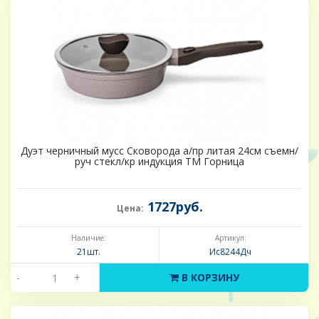
Дуэт черничный мусс Сковорода а/пр литая 24см съемн/
руч стекл/кр индукция ТМ Горница
1727руб.
Цена:
Наличие:
Артикул:
21шт.
Ис8244Дч
-
+
В КОРЗИНУ