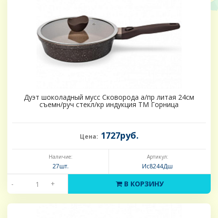
Дуэт шоколадный мусс Сковорода а/пр литая 24см
съемн/руч стекл/кр индукция ТМ Горница
1727руб.
Цена:
Наличие:
Артикул:
27шт.
Ис8244Дш
-
+
В КОРЗИНУ