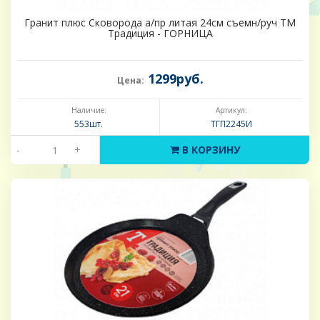
Гранит плюс Сковорода а/пр литая 24см съемн/руч ТМ
Традиция - ГОРНИЦА
1299руб.
Цена:
Наличие:
Артикул:
553шт.
ТГП2245И
-
+
В КОРЗИНУ