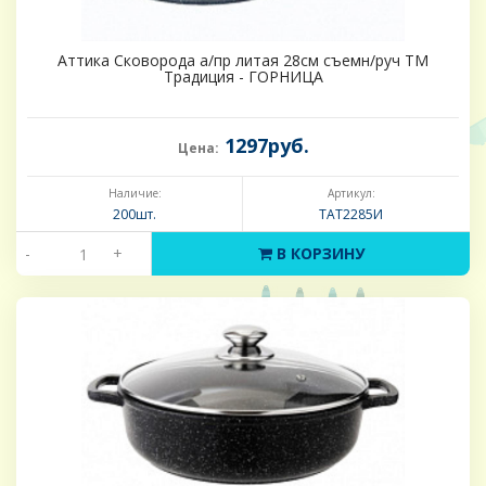
Аттика Сковорода а/пр литая 28см съемн/руч ТМ
Традиция - ГОРНИЦА
1297руб.
Цена:
Наличие:
Артикул:
200шт.
ТАТ2285И
-
+
В КОРЗИНУ