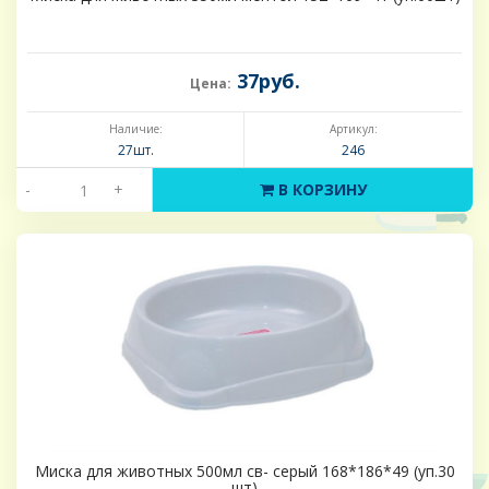
37руб.
Цена:
Наличие:
Артикул:
27шт.
246
-
+
В КОРЗИНУ
Миска для животных 500мл св- серый 168*186*49 (уп.30
шт)