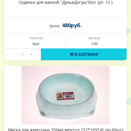
Сиденье для ванной "ДуньяДогуш"бел. (уп. 12 )
480руб.
Цена:
Наличие:
Артикул:
6шт.
240
-
+
В КОРЗИНУ
Миска для животных 350мл ментол 152*169*41 (уп.60шт)