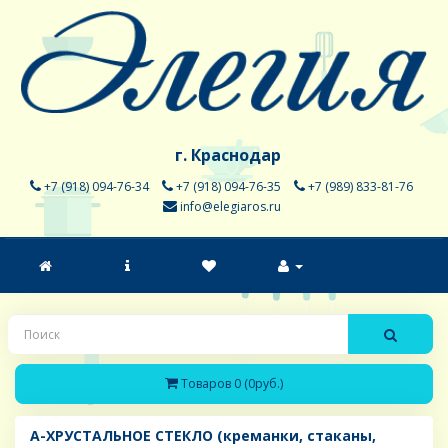
г. Краснодар
+7 (918) 094-76-34
+7 (918) 094-76-35
+7 (989) 833-81-76
info@elegiaros.ru
Товаров 0 (0руб.)
A-ХРУСТАЛЬНОЕ СТЕКЛО (креманки, стаканы,