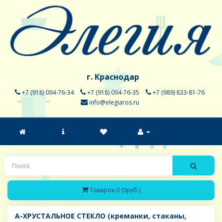
г. Краснодар
+7 (918) 094-76-34
+7 (918) 094-76-35
+7 (989) 833-81-76
info@elegiaros.ru
Товаров 0 (0руб.)
A-ХРУСТАЛЬНОЕ СТЕКЛО (креманки, стаканы,