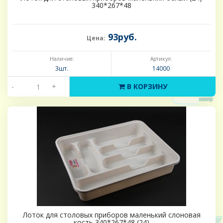
340*267*48
93руб.
Цена:
Наличие:
Артикул:
3шт.
14000
-
+
В КОРЗИНУ
Лоток для столовых приборов маленький слоновая
кость 340*267*48 (24)