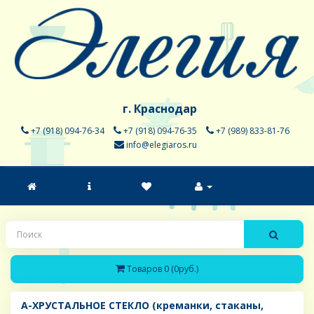
г. Краснодар
+7 (918) 094-76-34
+7 (918) 094-76-35
+7 (989) 833-81-76
info@elegiaros.ru
Товаров 0 (0руб.)
A-ХРУСТАЛЬНОЕ СТЕКЛО (креманки, стаканы,