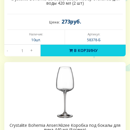
воды 420 мл (2 шт)
273руб.
Цена:
Наличие:
Артикул:
10шт.
58378-Б
-
+
В КОРЗИНУ
Crystalite Bohemia Anser/Alizee Коробка под бокалы для
вина 440 мл (Богема)