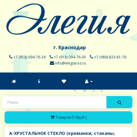
г. Краснодар
+7 (918) 094-76-34
+7 (918) 094-76-35
+7 (989) 833-81-76
info@elegiaros.ru
Товаров 0 (0руб.)
A-ХРУСТАЛЬНОЕ СТЕКЛО (креманки, стаканы,