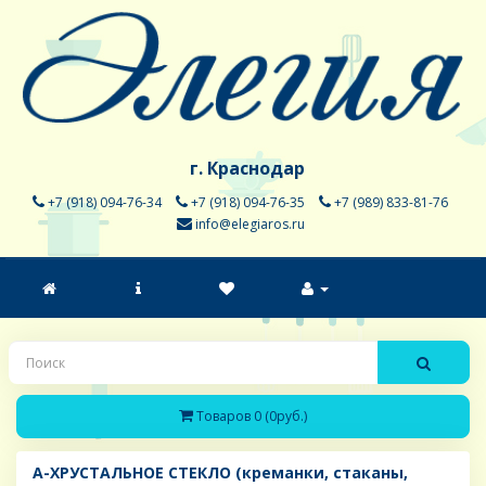
г. Краснодар
+7 (918) 094-76-34
+7 (918) 094-76-35
+7 (989) 833-81-76
info@elegiaros.ru
Товаров 0 (0руб.)
A-ХРУСТАЛЬНОЕ СТЕКЛО (креманки, стаканы,