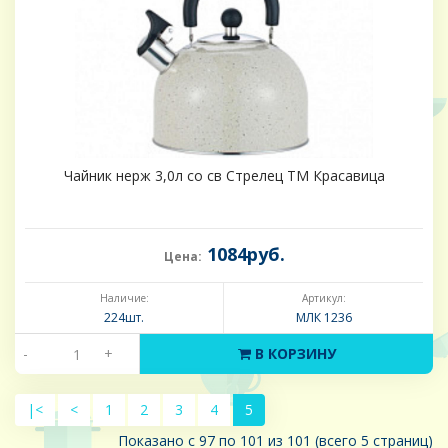
Чайник нерж 3,0л со св Стрелец TM Красавица
1084руб.
Цена:
Наличие:
Артикул:
224шт.
МЛК 1236
-
+
В КОРЗИНУ
|<
<
1
2
3
4
5
Показано с 97 по 101 из 101 (всего 5 страниц)