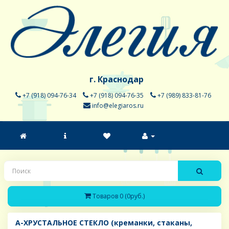
г. Краснодар
+7 (918) 094-76-34
+7 (918) 094-76-35
+7 (989) 833-81-76
info@elegiaros.ru
Товаров 0 (0руб.)
A-ХРУСТАЛЬНОЕ СТЕКЛО (креманки, стаканы,