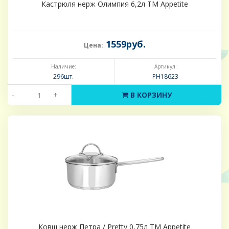
Кастрюля нерж Олимпия 6,2л ТМ Appetite
1559руб.
Цена:
Наличие:
Артикул:
296шт.
PH18623
-
+
В КОРЗИНУ
Ковш нерж Петра / Pretty 0,75л ТМ Appetite