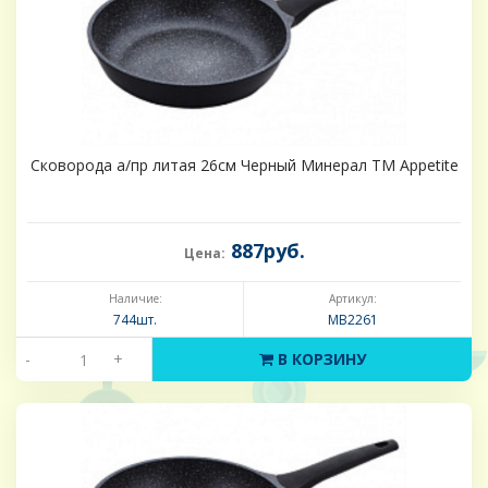
Сковорода а/пр литая 26см Черный Минерал ТМ Appetite
887руб.
Цена:
Наличие:
Артикул:
744шт.
MB2261
-
+
В КОРЗИНУ