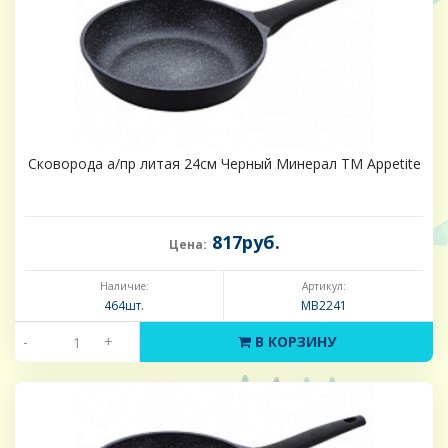
Сковорода а/пр литая 24см Черный Минерал ТМ Appetite
817руб.
Цена:
Наличие:
Артикул:
464шт.
MB2241
-
+
В КОРЗИНУ