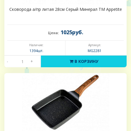
Сковорода а/пр литая 28см Серый Минерал ТМ Appetite
1025руб.
Цена:
Наличие:
Артикул:
1394шт.
MG2281
-
+
В КОРЗИНУ