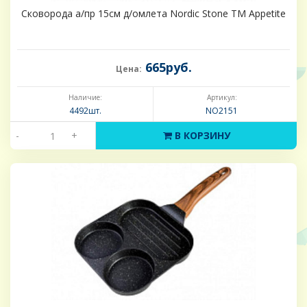
Сковорода а/пр 15см д/омлета Nordic Stone ТМ Appetite
665руб.
Цена:
Наличие:
Артикул:
4492шт.
NO2151
-
+
В КОРЗИНУ