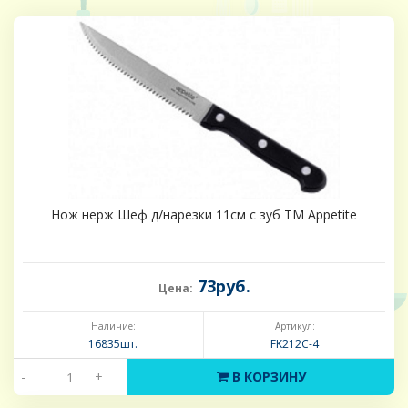
Нож нерж Шеф д/нарезки 11см с зуб ТМ Appetite
73руб.
Цена:
Наличие:
Артикул:
16835шт.
FK212C-4
-
+
В КОРЗИНУ