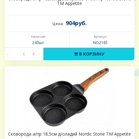
ТМ Appetite
904руб.
Цена:
Наличие:
Артикул:
240шт.
NO2185
-
+
В КОРЗИНУ
Сковорода а/пр 18,5см д/оладий Nordic Stone ТМ Appetite