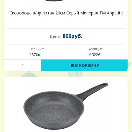
Сковорода а/пр литая 26см Серый Минерал ТМ Appetite
899руб.
Цена:
Наличие:
Артикул:
1378шт.
MG2261
-
+
В КОРЗИНУ