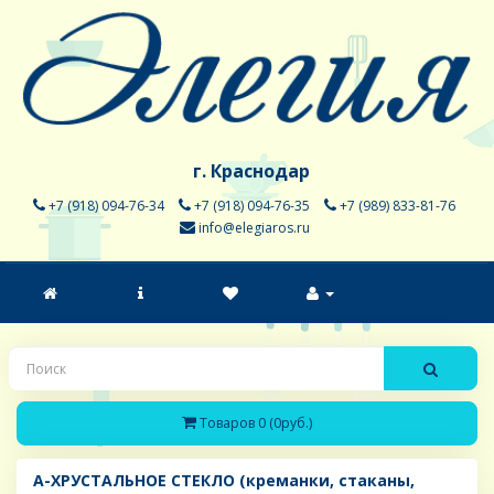
г. Краснодар
+7 (918) 094-76-34
+7 (918) 094-76-35
+7 (989) 833-81-76
info@elegiaros.ru
Товаров 0 (0руб.)
A-ХРУСТАЛЬНОЕ СТЕКЛО (креманки, стаканы,