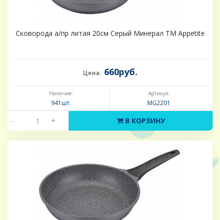
Сковорода а/пр литая 20см Серый Минерал ТМ Appetite
660руб.
Цена:
Наличие:
Артикул:
941шт.
MG2201
-
+
В КОРЗИНУ