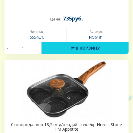
735руб.
Цена:
Наличие:
Артикул:
5554шт.
NO6181
-
+
В КОРЗИНУ
Сковорода а/пр 18,5см д/оладий стекл/кр Nordic Stone
ТМ Appetite