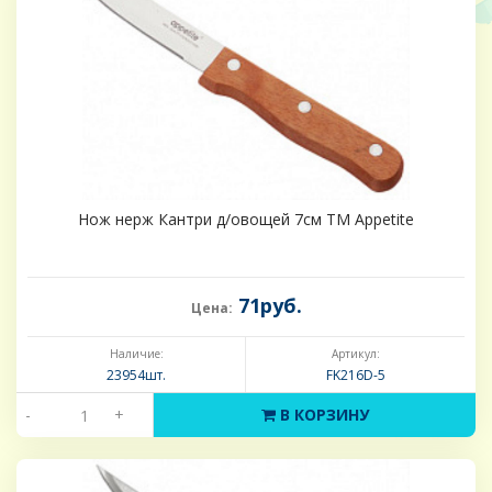
Нож нерж Кантри д/овощей 7см ТМ Appetite
71руб.
Цена:
Наличие:
Артикул:
23954шт.
FK216D-5
-
+
В КОРЗИНУ