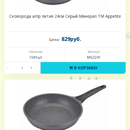
Сковорода а/пр литая 24см Серый Минерал ТМ Appetite
829руб.
Цена:
Наличие:
Артикул:
1041шт.
MG2241
-
+
В КОРЗИНУ