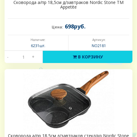
Сковорода а/пр 18,5см д/завтраков Nordic Stone ТМ
Appetite
698руб.
Цена:
Наличие:
Артикул:
6231шт.
NO2181
-
+
В КОРЗИНУ
Сковорода а/пр 18,5см д/завтраков стекл/кр Nordic Stone