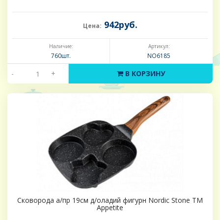
942руб.
Цена:
Наличие:
Артикул:
760шт.
NO6185
-
+
В КОРЗИНУ
Сковорода а/пр 19см д/оладий фигурн Nordic Stone ТМ
Appetite