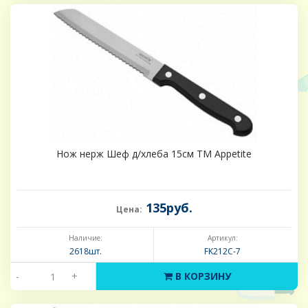
Нож нерж Шеф д/хлеба 15см ТМ Appetite
135руб.
Цена:
Наличие:
Артикул:
2618шт.
FK212C-7
-
+
В КОРЗИНУ