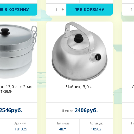
В КОРЗИНУ
-
+
В КОРЗИНУ
-
н 13,0 л. с 2-мя
Чайник, 5,0 л.
Д
етками
2546руб.
2406руб.
Цена:
Артикул:
Наличие:
Артикул:
Н
181325
4шт.
18502