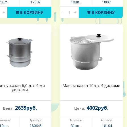
5шт.
17502
10шт.
18061
+
В КОРЗИНУ
-
+
В КОРЗИНУ
нты-казан 6,0 л. с 4-мя
Манты-казан 10л. с 4 дисками
дисками
2639руб.
4002руб.
Цена:
Цена:
аличие:
Артикул:
Наличие:
Артикул:
10шт.
180645
31шт.
18104