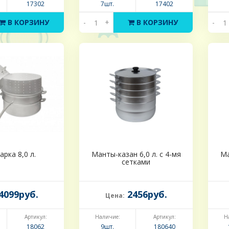
17302
7шт.
17402
В КОРЗИНУ
-
+
В КОРЗИНУ
-
рка 8,0 л.
Манты-казан 6,0 л. с 4-мя
Ма
сетками
4099руб.
2456руб.
Цена:
Артикул:
Наличие:
Артикул:
Н
18062
9шт.
180640