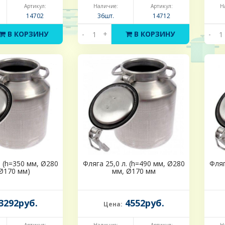
Артикул:
Наличие:
Артикул:
Н
14702
36шт.
14712
В КОРЗИНУ
-
+
В КОРЗИНУ
-
. (h=350 мм, Ø280
Фляга 25,0 л. (h=490 мм, Ø280
Фляг
Ø170 мм)
мм, Ø170 мм
3292руб.
4552руб.
Цена: