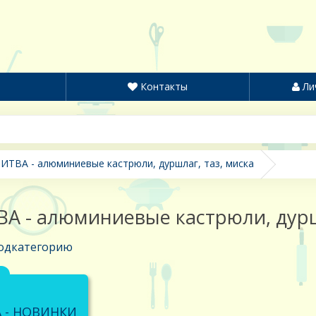
Контакты
Ли
ИТВА - алюминиевые кастрюли, дуршлаг, таз, миска
А - алюминиевые кастрюли, дуршл
одкатегорию
 - НОВИНКИ