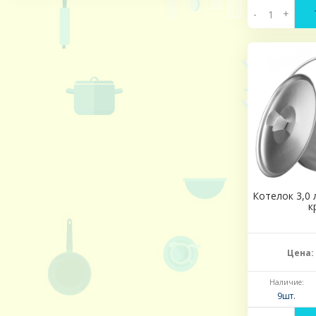
-
+
Котелок 3,0 
к
Цена:
Наличие:
9шт.