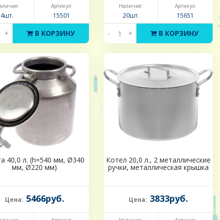
аличие:
Артикул:
Наличие:
Артикул:
4шт.
15501
20шт.
15651
+
В КОРЗИНУ
-
+
В КОРЗИНУ
а 40,0 л. (h=540 мм, Ø340
Котел 20,0 л., 2 металлические
мм, Ø220 мм)
ручки, металлическая крышка
5466руб.
3833руб.
Цена:
Цена: