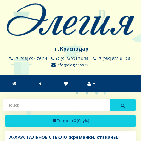
г. Краснодар
+7 (918) 094-76-34
+7 (918) 094-76-35
+7 (989) 833-81-76
info@elegiaros.ru
Товаров 0 (0руб.)
A-ХРУСТАЛЬНОЕ СТЕКЛО (креманки, стаканы,