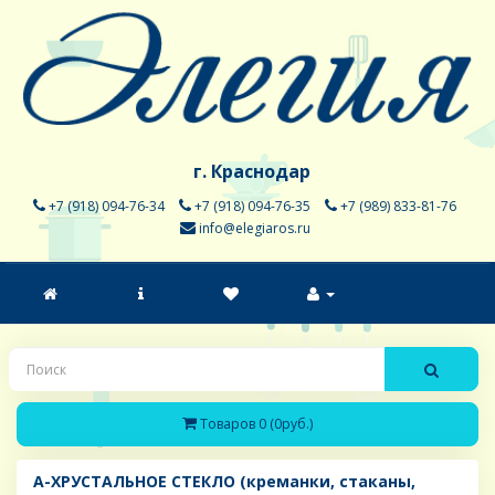
г. Краснодар
+7 (918) 094-76-34
+7 (918) 094-76-35
+7 (989) 833-81-76
info@elegiaros.ru
Товаров 0 (0руб.)
A-ХРУСТАЛЬНОЕ СТЕКЛО (креманки, стаканы,