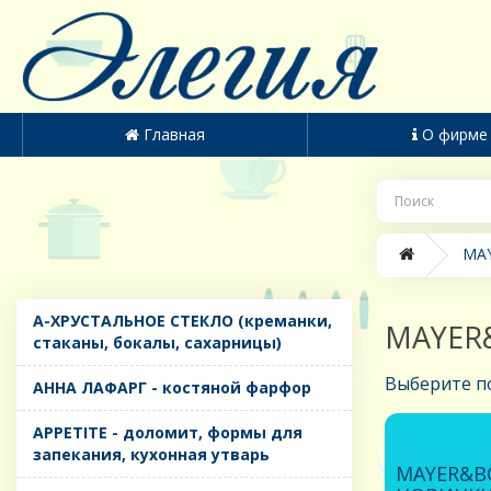
Главная
О фирме
MAY
A-ХРУСТАЛЬНОЕ СТЕКЛО (креманки,
MAYER&
стаканы, бокалы, сахарницы)
Выберите п
AHHA ЛАФАРГ - костяной фарфор
APPETITE - доломит, формы для
запекания, кухонная утварь
MAYER&B