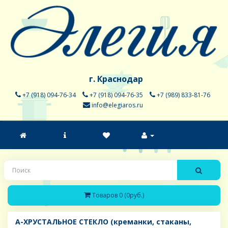
г. Краснодар
+7 (918) 094-76-34
+7 (918) 094-76-35
+7 (989) 833-81-76
info@elegiaros.ru
Товаров 0 (0руб.)
A-ХРУСТАЛЬНОЕ СТЕКЛО (креманки, стаканы,