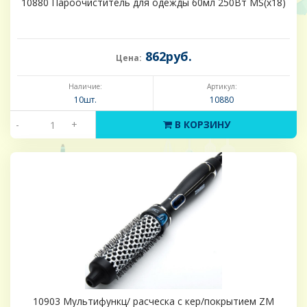
10880 Пароочиститель для одежды 60мл 250Вт МS(х18)
862руб.
Цена:
Наличие:
Артикул:
10шт.
10880
-
+
В КОРЗИНУ
10903 Мультифункц/ расческа с кер/покрытием ZM