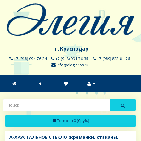
г. Краснодар
+7 (918) 094-76-34
+7 (918) 094-76-35
+7 (989) 833-81-76
info@elegiaros.ru
Товаров 0 (0руб.)
A-ХРУСТАЛЬНОЕ СТЕКЛО (креманки, стаканы,