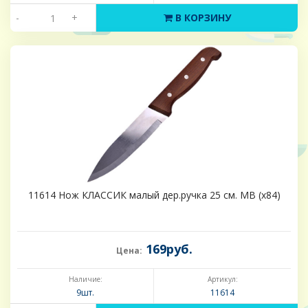
-
+
В КОРЗИНУ
11614 Нож КЛАССИК малый дер.ручка 25 см. MB (х84)
169руб.
Цена:
Наличие:
Артикул:
9шт.
11614