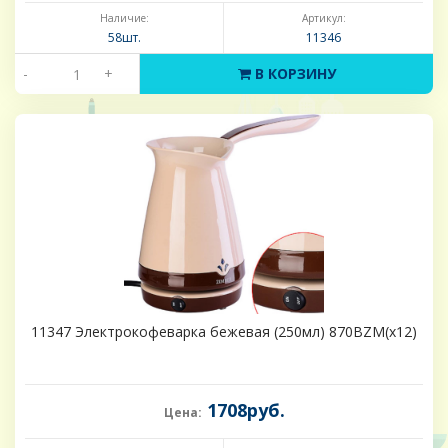
Наличие:
Артикул:
58шт.
11346
-
+
В КОРЗИНУ
11347 Электрокофеварка бежевая (250мл) 870ВZM(х12)
1708руб.
Цена: