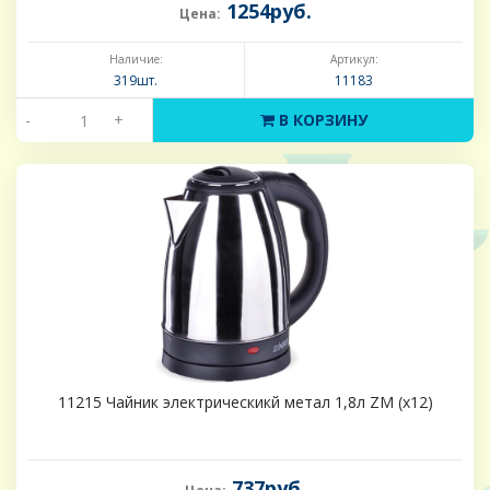
1254руб.
Цена:
Наличие:
Артикул:
319шт.
11183
-
+
В КОРЗИНУ
11215 Чайник электрическикй метал 1,8л ZM (х12)
737руб.