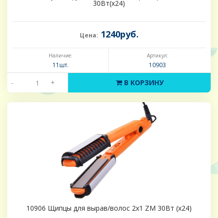
30Вт(х24)
1240руб.
Цена:
Наличие:
Артикул:
11шт.
10903
-
+
В КОРЗИНУ
10906 Щипцы для вырав/волос 2х1 ZM 30Вт (х24)