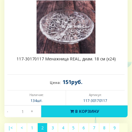
117-30170117 Менажница REAL, диам. 18 см (х24)
151руб.
Цена:
Наличие:
Артикул:
134шт.
117-30170117
-
+
В КОРЗИНУ
|<
<
1
2
3
4
5
6
7
8
9