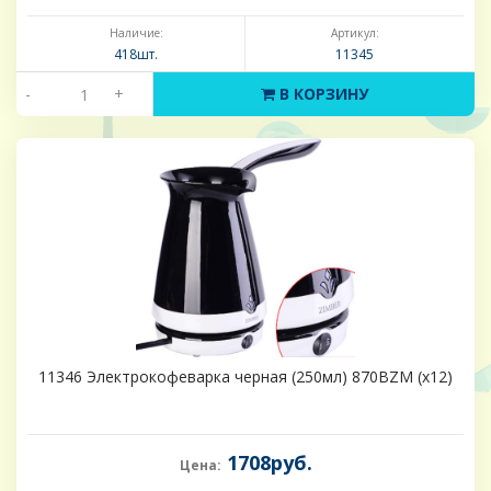
Наличие:
Артикул:
418шт.
11345
-
+
В КОРЗИНУ
11346 Электрокофеварка черная (250мл) 870ВZM (х12)
1708руб.
Цена: