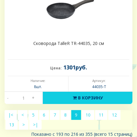
Сковорода TalleR TR-44035, 20 см
1301руб.
Цена:
Наличие:
Артикул:
8шт.
44035-Т
-
+
В КОРЗИНУ
|<
<
5
6
7
8
9
10
11
12
13
>
>|
Показано с 193 по 216 из 355 (всего 15 страниц)