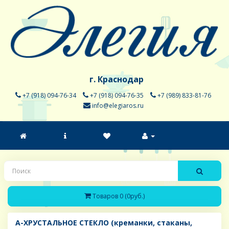
г. Краснодар
+7 (918) 094-76-34
+7 (918) 094-76-35
+7 (989) 833-81-76
info@elegiaros.ru
Товаров 0 (0руб.)
A-ХРУСТАЛЬНОЕ СТЕКЛО (креманки, стаканы,