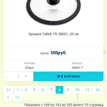
Крышка TalleR TR-38001, 20 см
500руб.
Цена:
Наличие:
Артикул:
256шт.
38001-Т
-
+
В КОРЗИНУ
|<
<
4
5
6
7
8
9
10
11
12
>
>|
Показано с 169 по 192 из 355 (всего 15 страниц)