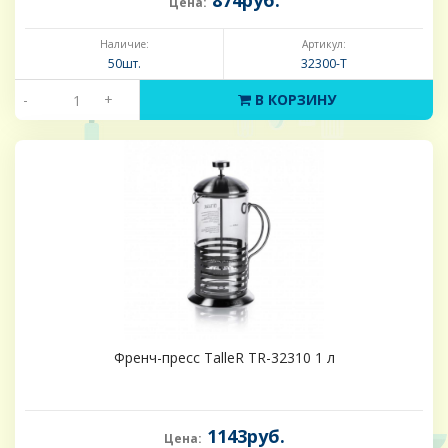
874руб.
Цена:
Наличие:
Артикул:
50шт.
32300-Т
-
+
В КОРЗИНУ
Френч-пресс TalleR TR-32310 1 л
1143руб.
Цена: