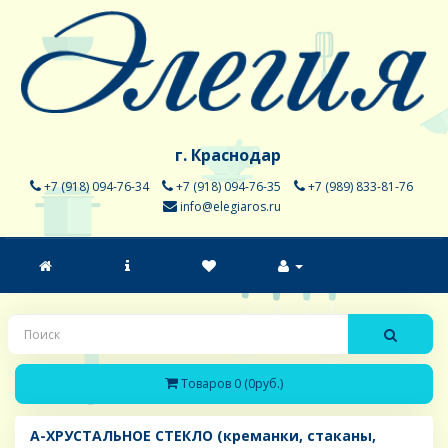
г. Краснодар
+7 (918) 094-76-34
+7 (918) 094-76-35
+7 (989) 833-81-76
info@elegiaros.ru
Товаров 0 (0руб.)
A-ХРУСТАЛЬНОЕ СТЕКЛО (креманки, стаканы,