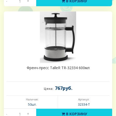
-
+
В КОРЗИНУ
Френч-пресс TalleR TR-32334 600мл
767руб.
Цена:
Наличие:
Артикул:
50шт.
32334-Т
-
+
В КОРЗИНУ