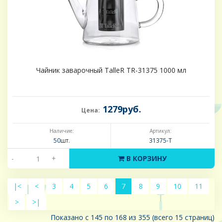
Чайник заварочный TalleR TR-31375 1000 мл
1279руб.
Цена:
Наличие:
Артикул:
50шт.
31375-Т
-
+
В КОРЗИНУ
|<
<
3
4
5
6
7
8
9
10
11
>
>|
Показано с 145 по 168 из 355 (всего 15 страниц)