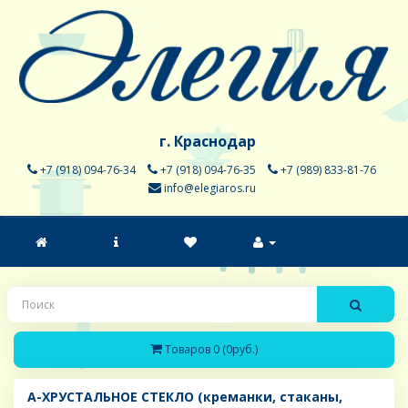
г. Краснодар
+7 (918) 094-76-34
+7 (918) 094-76-35
+7 (989) 833-81-76
info@elegiaros.ru
Товаров 0 (0руб.)
A-ХРУСТАЛЬНОЕ СТЕКЛО (креманки, стаканы,