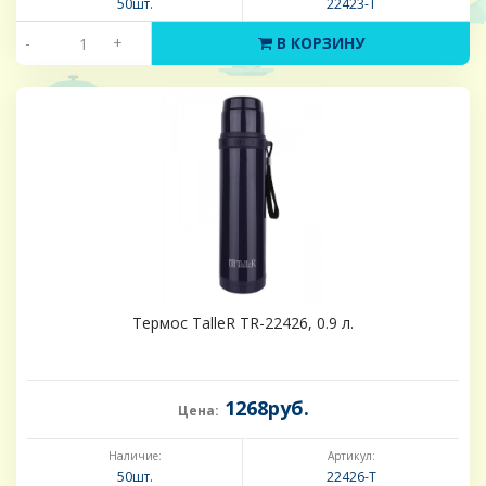
50шт.
22423-Т
-
+
В КОРЗИНУ
Термос TalleR TR-22426, 0.9 л.
1268руб.
Цена:
Наличие:
Артикул:
50шт.
22426-Т