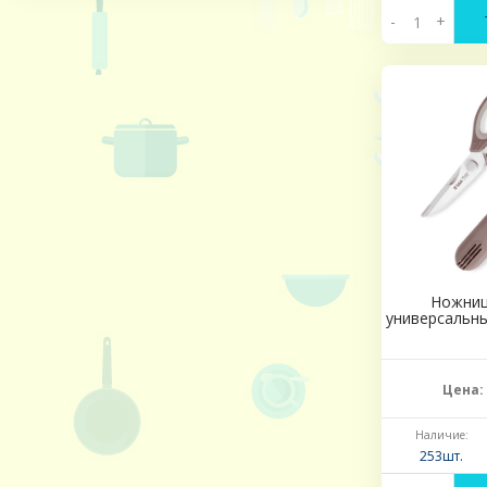
-
+
Ножниц
универсальны
Цена:
Наличие:
253шт.