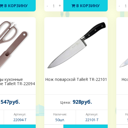
В КОРЗИНУ
-
+
В КОРЗИНУ
-
ы кухонные
Нож поварской TalleR TR-22101
Нож
е TalleR TR-22094
547руб.
928руб.
Цена:
Артикул:
Наличие:
Артикул:
Н
22094-Т
50шт.
22101-Т