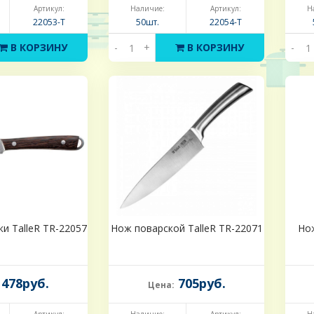
Артикул:
Наличие:
Артикул:
Н
22053-Т
50шт.
22054-Т
В КОРЗИНУ
-
+
В КОРЗИНУ
-
и TalleR TR-22057
Нож поварской TalleR TR-22071
Нож
478руб.
705руб.
Цена: