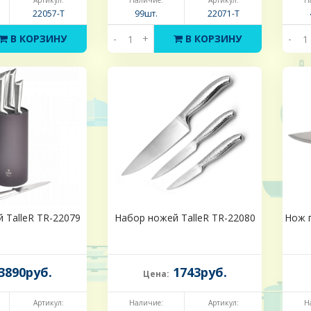
Артикул:
Наличие:
Артикул:
Н
22057-Т
99шт.
22071-Т
В КОРЗИНУ
-
+
В КОРЗИНУ
-
 TalleR TR-22079
Набор ножей TalleR TR-22080
Нож п
3890руб.
1743руб.
Цена:
Артикул:
Наличие:
Артикул:
Н