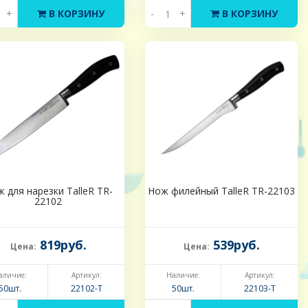
+
В КОРЗИНУ
-
+
В КОРЗИНУ
 для нарезки TalleR TR-
Нож филейный TalleR TR-22103
22102
819руб.
539руб.
Цена:
Цена:
аличие:
Артикул:
Наличие:
Артикул:
50шт.
22102-Т
50шт.
22103-Т