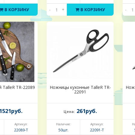
В КОРЗИНУ
-
+
В КОРЗИНУ
-
 TalleR TR-22089
Ножницы кухонные TalleR TR-
Ножн
22091
1521руб.
261руб.
Цена:
Артикул:
Наличие:
Артикул:
Н
22089-Т
50шт.
22091-Т