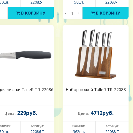
50шт.
22082-Т
50шт.
22083-Т
+
В КОРЗИНУ
-
+
В КОРЗИНУ
ля чистки TalleR TR-22086
Набор ножей TalleR TR-22088
229руб.
4712руб.
Цена:
Цена:
аличие:
Артикул:
Наличие:
Артикул:
50шт.
22086-Т
362шт.
22088-Т