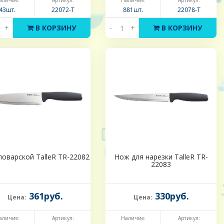
аличие:
Артикул:
Наличие:
Артикул:
43шт.
22072-Т
881шт.
22078-Т
+
В КОРЗИНУ
-
+
В КОРЗИНУ
оварской TalleR TR-22082
Нож для нарезки TalleR TR-
22083
361руб.
330руб.
Цена:
Цена:
аличие:
Артикул:
Наличие:
Артикул: