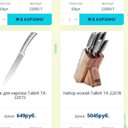
аличие:
Артикул:
Наличие:
Артикул:
50шт.
22055-Т
50шт.
22056-Т
+
В КОРЗИНУ
-
+
В КОРЗИНУ
 для нарезки TalleR TR-
Набор ножей TalleR TR-22078
22072
649руб.
5045руб.
Цена:
Цена: