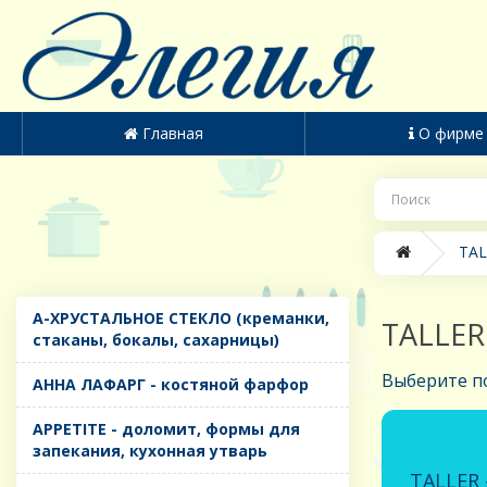
Главная
О фирме
TAL
A-ХРУСТАЛЬНОЕ СТЕКЛО (креманки,
TALLE
стаканы, бокалы, сахарницы)
Выберите п
AHHA ЛАФАРГ - костяной фарфор
APPETITE - доломит, формы для
запекания, кухонная утварь
TALLER