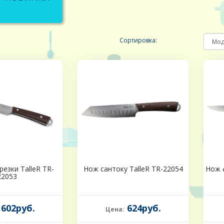
Сортировка:
езки TalleR TR-
Нож сантоку TalleR TR-22054
Нож 
22053
602руб.
624руб.
Цена: