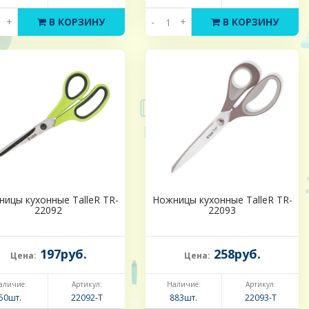
+
В КОРЗИНУ
-
+
В КОРЗИНУ
ицы кухонные TalleR TR-
Ножницы кухонные TalleR TR-
22092
22093
197руб.
258руб.
Цена:
Цена:
аличие:
Артикул:
Наличие:
Артикул:
50шт.
22092-Т
883шт.
22093-Т