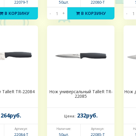
22079-Т
50шт.
22080-Т
В КОРЗИНУ
-
+
В КОРЗИНУ
-
 TalleR TR-22084
Нож универсальный TalleR TR-
Нож д
22085
264руб.
232руб.
Цена:
Артикул:
Наличие:
Артикул:
Н
22084-Т
50шт.
22085-Т