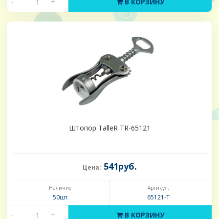
-
+
В КОРЗИНУ
Штопор TalleR TR-65121
541руб.
Цена:
Наличие:
Артикул:
50шт.
65121-Т
-
+
В КОРЗИНУ