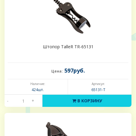
Штопор TalleR TR-65131
597руб.
Цена:
Наличие:
Артикул:
424шт.
65131-Т
-
+
В КОРЗИНУ