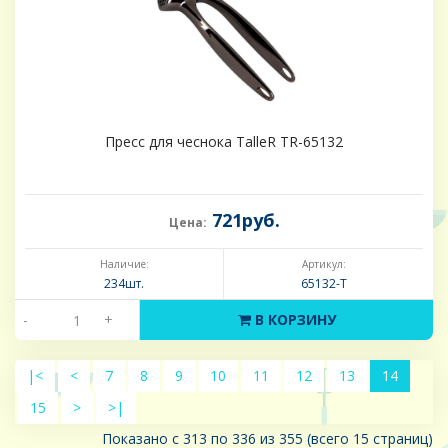
Пресс для чеснока TalleR TR-65132
721руб.
Цена:
Наличие:
Артикул:
234шт.
65132-Т
-
+
В КОРЗИНУ
|<
<
7
8
9
10
11
12
13
14
15
>
>|
Показано с 313 по 336 из 355 (всего 15 страниц)