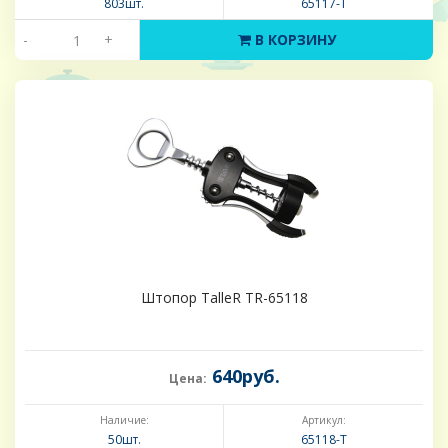
803шт.
65117-Т
-
+
В КОРЗИНУ
Штопор TalleR TR-65118
640руб.
Цена:
Наличие:
Артикул:
50шт.
65118-Т