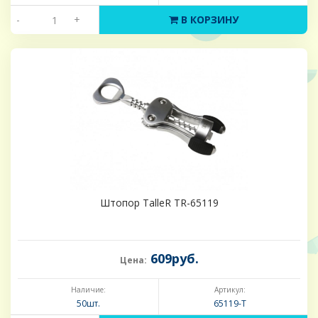
-
+
В КОРЗИНУ
Штопор TalleR TR-65119
609руб.
Цена:
Наличие:
Артикул:
50шт.
65119-Т