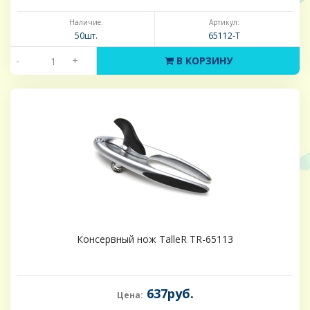
Наличие:
Артикул:
50шт.
65112-Т
-
+
В КОРЗИНУ
Консервный нож TalleR TR-65113
637руб.
Цена: