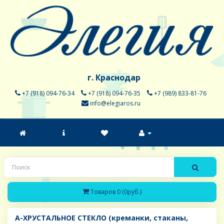
г. Краснодар
+7 (918) 094-76-34
+7 (918) 094-76-35
+7 (989) 833-81-76
info@elegiaros.ru
Товаров 0 (0руб.)
A-ХРУСТАЛЬНОЕ СТЕКЛО (креманки, стаканы,