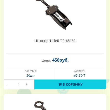
Штопор TalleR TR-65130
458руб.
Цена:
Наличие:
Артикул:
50шт.
65130-Т
-
+
В КОРЗИНУ