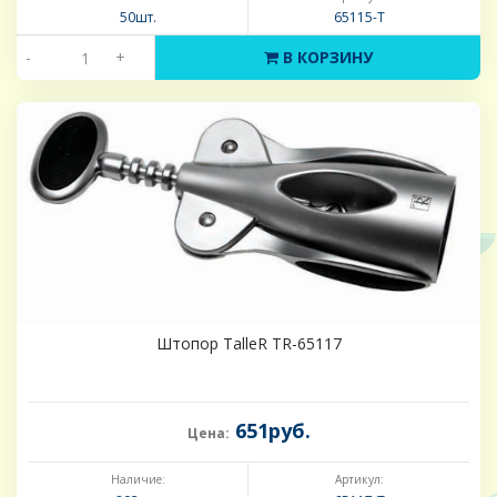
50шт.
65115-Т
-
+
В КОРЗИНУ
Штопор TalleR TR-65117
651руб.
Цена:
Наличие:
Артикул: