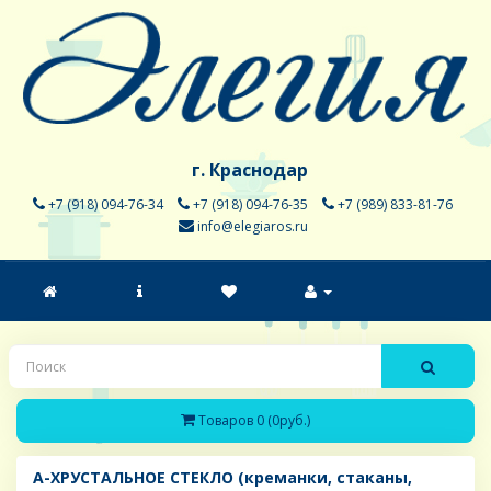
г. Краснодар
+7 (918) 094-76-34
+7 (918) 094-76-35
+7 (989) 833-81-76
info@elegiaros.ru
Товаров 0 (0руб.)
A-ХРУСТАЛЬНОЕ СТЕКЛО (креманки, стаканы,