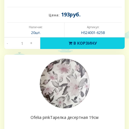
193руб.
Цена:
Наличие:
Артикул:
20шт.
HS24001-625B
-
+
В КОРЗИНУ
Ofelia pinkТарелка десертная 19см