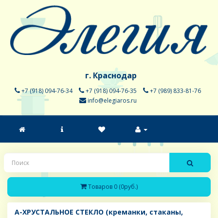
г. Краснодар
+7 (918) 094-76-34
+7 (918) 094-76-35
+7 (989) 833-81-76
info@elegiaros.ru
Товаров 0 (0руб.)
A-ХРУСТАЛЬНОЕ СТЕКЛО (креманки, стаканы,