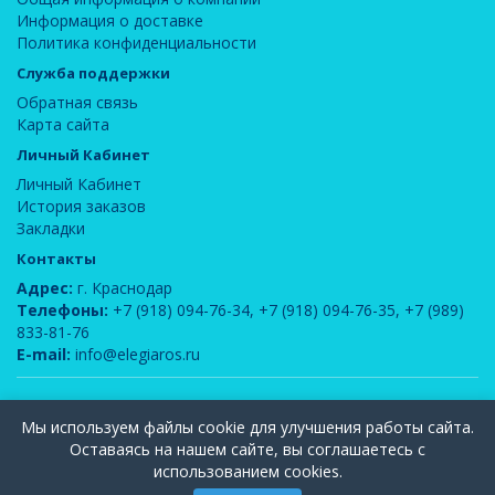
Информация о доставке
Политика конфиденциальности
Служба поддержки
Обратная связь
Карта сайта
Личный Кабинет
Личный Кабинет
История заказов
Закладки
Контакты
Адрес:
г. Краснодар
Телефоны:
+7 (918) 094-76-34
,
+7 (918) 094-76-35
,
+7 (989)
833-81-76
E-mail:
info@elegiaros.ru
ООО "Новелла"
© 2026
Мы используем файлы cookie для улучшения работы сайта.
Вся информация, содержащаяся на данном сайте, является интеллектуальной
Оставаясь на нашем сайте, вы соглашаетесь с
собственностью компании ООО "Элегия-РОС" и защищена законом РФ об
использованием cookies.
авторском праве. Публикация и использование любых материалов допускается
только с письменного согласия администрации сайта.