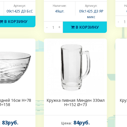
Артикул:
Наличие:
Артикул:
Н
09с1425 ДЗ БсС
49шт.
09с1425 ДЗ ЯР
микс
В КОРЗИНУ
-
-
+
В КОРЗИНУ
идней 16см Н=78
Кружка пивная Минден 330мл
Кру
Ø=158
H=152 Ø=73
83руб.
84руб.
:
Цена: