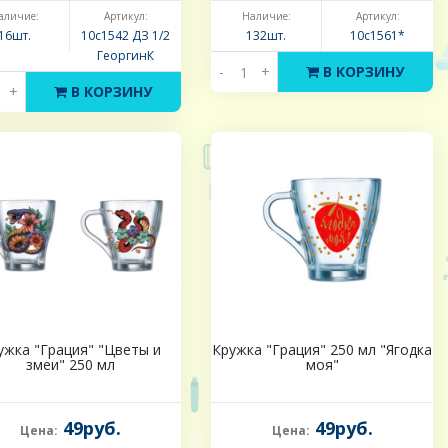
аличие:
Артикул:
Наличие:
Артикул:
16шт.
10с1542 ДЗ 1/2
132шт.
10с1561*
ГеоргинК
-
+
В КОРЗИНУ
+
В КОРЗИНУ
ужка "Грация" "Цветы и
Кружка "Грация" 250 мл "Ягодка
змеи" 250 мл
моя"
49руб.
49руб.
Цена:
Цена: