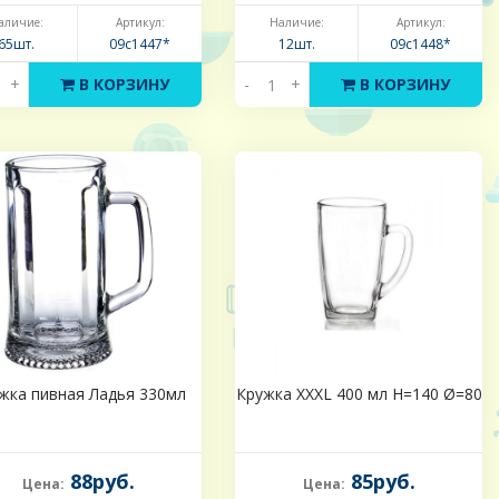
аличие:
Артикул:
Наличие:
Артикул:
65шт.
09с1447*
12шт.
09с1448*
+
В КОРЗИНУ
-
+
В КОРЗИНУ
жка пивная Ладья 330мл
Кружка XXXL 400 мл Н=140 Ø=80
88руб.
85руб.
Цена:
Цена: