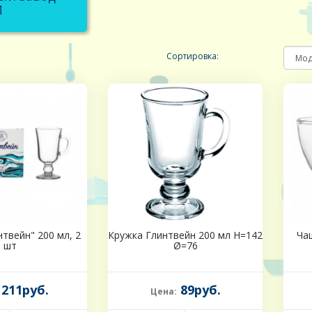
И
Сортировка:
твейн" 200 мл, 2
Кружка Глинтвейн 200 мл Н=142
Ча
шт
Ø=76
211руб.
89руб.
Цена: