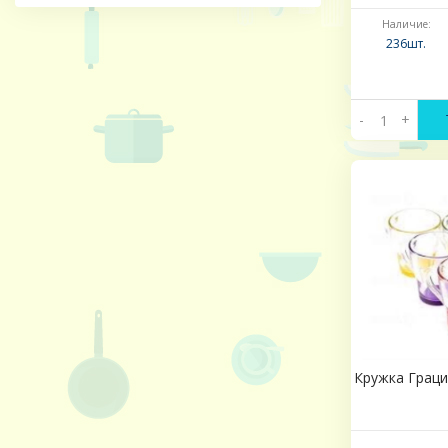
Наличие:
236шт.
-
+
Кружка Граци