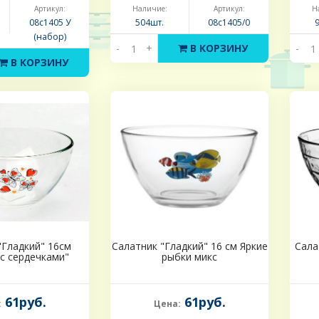
Артикул:
Наличие:
Артикул:
Н
08с1405 У
504шт.
08с1405/0
(набор)
-
+
В КОРЗИНУ
-
В КОРЗИНУ
"Гладкий" 16см
Салатник "Гладкий" 16 см Яркие
Сала
с сердечками"
рыбки микс
61руб.
61руб.
:
Цена: