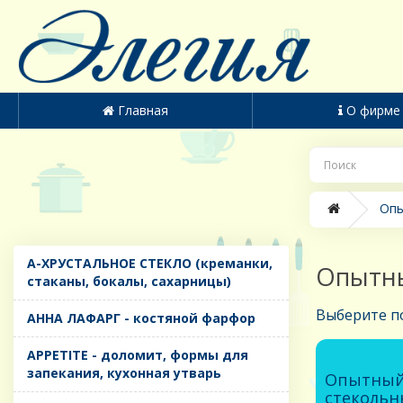
Главная
О фирме
Опы
A-ХРУСТАЛЬНОЕ СТЕКЛО (креманки,
Опытны
стаканы, бокалы, сахарницы)
Выберите п
AHHA ЛАФАРГ - костяной фарфор
APPETITE - доломит, формы для
запекания, кухонная утварь
Опытны
стекольн