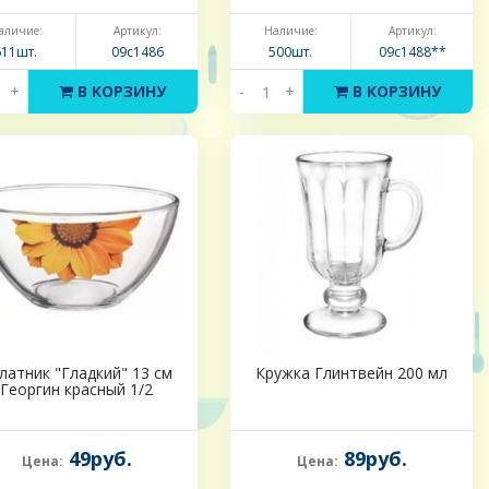
аличие:
Артикул:
Наличие:
Артикул:
611шт.
09с1486
500шт.
09с1488**
+
В КОРЗИНУ
-
+
В КОРЗИНУ
латник "Гладкий" 13 см
Кружка Глинтвейн 200 мл
Георгин красный 1/2
49руб.
89руб.
Цена:
Цена: