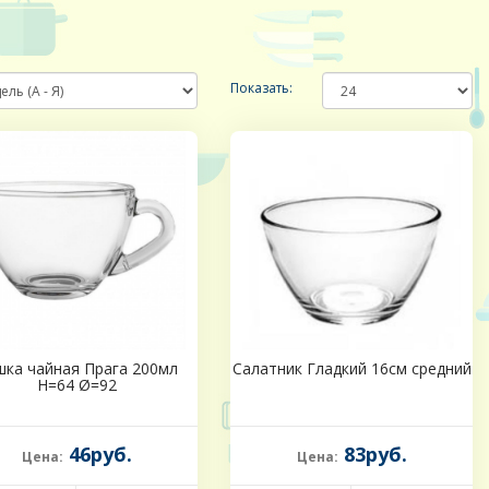
Показать:
шка чайная Прага 200мл
Салатник Гладкий 16см средний
Н=64 Ø=92
46руб.
83руб.
Цена:
Цена: