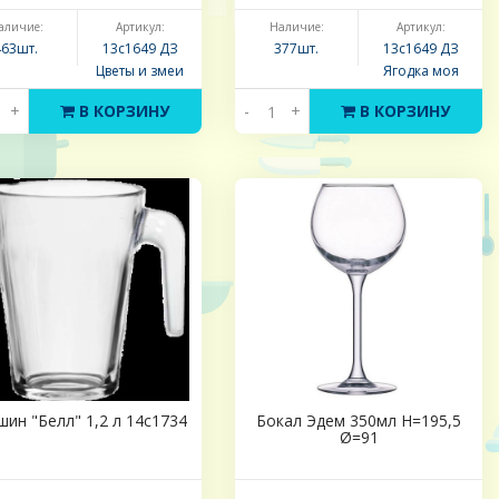
аличие:
Артикул:
Наличие:
Артикул:
463шт.
13с1649 ДЗ
377шт.
13с1649 ДЗ
Цветы и змеи
Ягодка моя
+
В КОРЗИНУ
-
+
В КОРЗИНУ
шин "Белл" 1,2 л 14с1734
Бокал Эдем 350мл Н=195,5
Ø=91