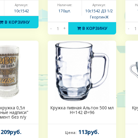
Артикул:
Наличие:
Артикул:
Н
10с1542
170шт.
10с1542 ДЗ 1/2
ГеоргинЖ
В КОРЗИНУ
-
+
В КОРЗИНУ
-
кружка 0,5л
Кружка пивная Альтон 500 мл
Кр
ные надписи"
H=142 Ø=96
мент без п/у
209руб.
113руб.
Цена: