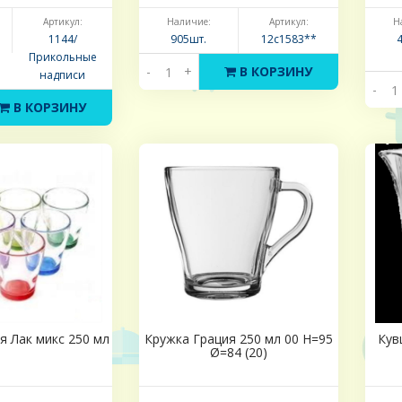
Артикул:
Наличие:
Артикул:
Н
1144/
905шт.
12с1583**
Прикольные
-
+
В КОРЗИНУ
надписи
-
В КОРЗИНУ
я Лак микс 250 мл
Кружка Грация 250 мл 00 Н=95
Кув
Ø=84 (20)