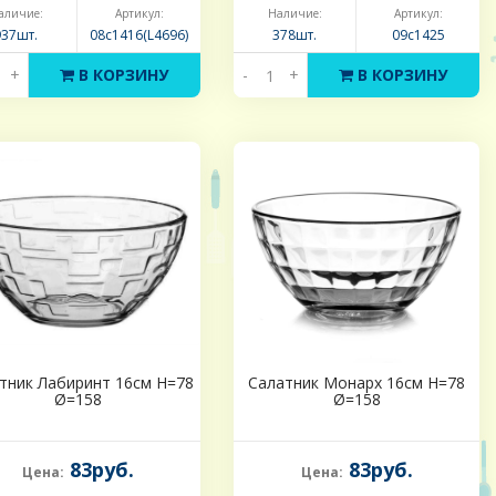
аличие:
Артикул:
Наличие:
Артикул:
937шт.
08с1416(L4696)
378шт.
09с1425
+
В КОРЗИНУ
-
+
В КОРЗИНУ
тник Лабиринт 16см Н=78
Салатник Монарх 16см Н=78
Ø=158
Ø=158
83руб.
83руб.
Цена:
Цена: