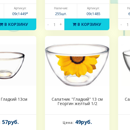
Артикул:
Наличие:
Артикул:
Н
09с1449*
255шт.
09с1485
В КОРЗИНУ
-
+
В КОРЗИНУ
-
 Гладкий 13см
Салатник "Гладкий" 13 см
Са
Георгин желтый 1/2
57руб.
49руб.
:
Цена: