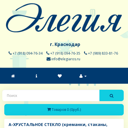
г. Краснодар
+7 (918) 094-76-34
+7 (918) 094-76-35
+7 (989) 833-81-76
info@elegiaros.ru
Товаров 0 (0руб.)
A-ХРУСТАЛЬНОЕ СТЕКЛО (креманки, стаканы,