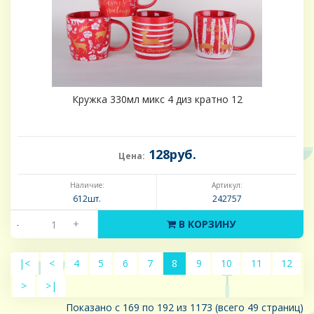
Кружка 330мл микс 4 диз кратно 12
128руб.
Цена:
Наличие:
Артикул:
612шт.
242757
-
+
В КОРЗИНУ
|<
<
4
5
6
7
8
9
10
11
12
>
>|
Показано с 169 по 192 из 1173 (всего 49 страниц)