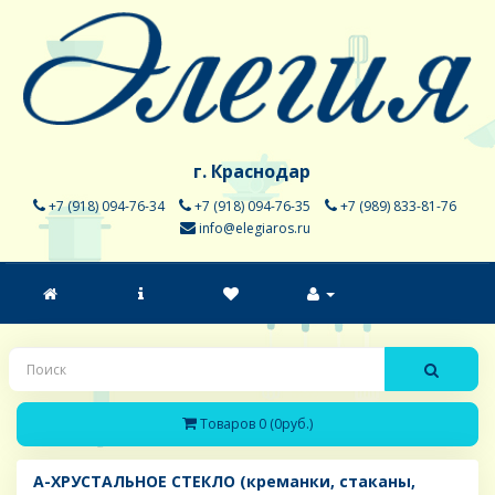
г. Краснодар
+7 (918) 094-76-34
+7 (918) 094-76-35
+7 (989) 833-81-76
info@elegiaros.ru
Товаров 0 (0руб.)
A-ХРУСТАЛЬНОЕ СТЕКЛО (креманки, стаканы,