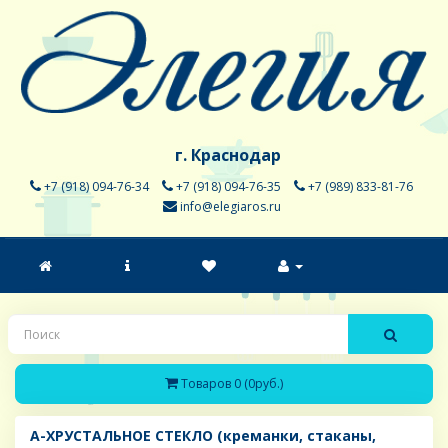
г. Краснодар
+7 (918) 094-76-34
+7 (918) 094-76-35
+7 (989) 833-81-76
info@elegiaros.ru
Товаров 0 (0руб.)
A-ХРУСТАЛЬНОЕ СТЕКЛО (креманки, стаканы,