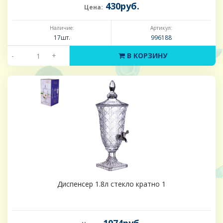
430руб.
Цена:
Наличие:
Артикул:
17шт.
996188
-
+
В КОРЗИНУ
Диспенсер 1.8л стекло кратно 1