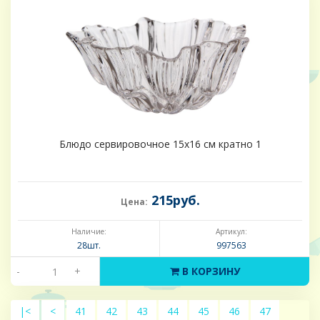
Блюдо сервировочное 15х16 см кратно 1
215руб.
Цена:
Наличие:
Артикул:
28шт.
997563
-
+
В КОРЗИНУ
|<
<
41
42
43
44
45
46
47