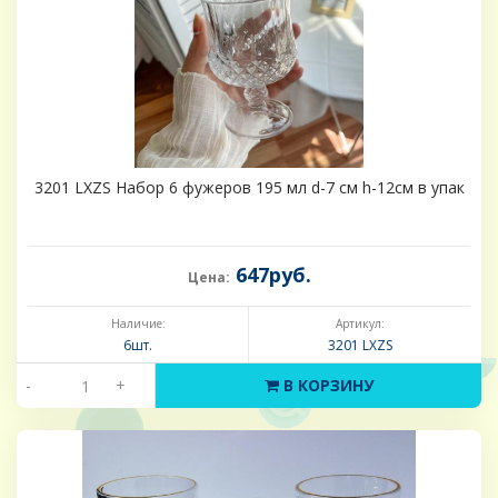
3201 LXZS Набор 6 фужеров 195 мл d-7 см h-12см в упак
647руб.
Цена:
Наличие:
Артикул:
6шт.
3201 LXZS
-
+
В КОРЗИНУ