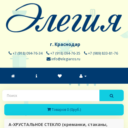
г. Краснодар
+7 (918) 094-76-34
+7 (918) 094-76-35
+7 (989) 833-81-76
info@elegiaros.ru
Товаров 0 (0руб.)
A-ХРУСТАЛЬНОЕ СТЕКЛО (креманки, стаканы,