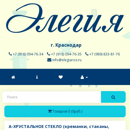
г. Краснодар
+7 (918) 094-76-34
+7 (918) 094-76-35
+7 (989) 833-81-76
info@elegiaros.ru
Товаров 0 (0руб.)
A-ХРУСТАЛЬНОЕ СТЕКЛО (креманки, стаканы,