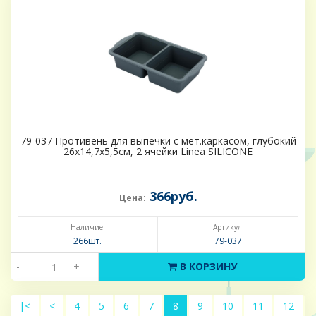
79-037 Противень для выпечки с мет.каркасом, глубокий
26х14,7х5,5см, 2 ячейки Linea SILICONE
366руб.
Цена:
Наличие:
Артикул:
266шт.
79-037
-
+
В КОРЗИНУ
|<
<
4
5
6
7
8
9
10
11
12