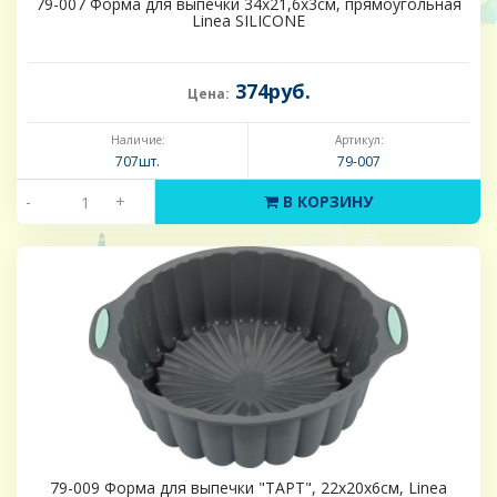
79-007 Форма для выпечки 34х21,6х3см, прямоугольная
Linea SILICONE
374руб.
Цена:
Наличие:
Артикул:
707шт.
79-007
-
+
В КОРЗИНУ
79-009 Форма для выпечки "ТАРТ", 22х20х6см, Linea