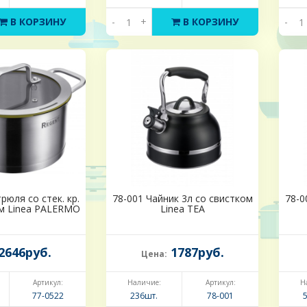
В КОРЗИНУ
-
+
В КОРЗИНУ
-
рюля со стек. кр.
78-001 Чайник 3л со свистком
78-0
см Linea PALERMO
Linea TEA
2646руб.
1787руб.
Цена:
Артикул:
Наличие:
Артикул:
Н
77-0522
236шт.
78-001