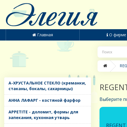
Главная
О фирме
REG
A-ХРУСТАЛЬНОЕ СТЕКЛО (креманки,
REGENT
стаканы, бокалы, сахарницы)
Выберите п
AHHA ЛАФАРГ - костяной фарфор
APPETITE - доломит, формы для
запекания, кухонная утварь
REGENT