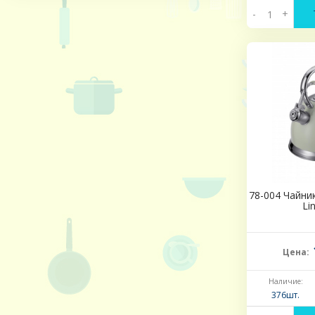
-
+
78-004 Чайник
Li
Цена:
Наличие:
376шт.