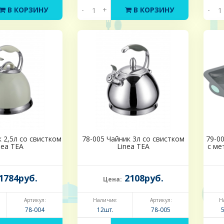
В КОРЗИНУ
-
+
В КОРЗИНУ
-
 2,5л со свистком
78-005 Чайник 3л со свистком
79-0
nea TEA
Linea TEA
с ме
1784руб.
2108руб.
Цена:
Артикул:
Наличие:
Артикул:
Н
78-004
12шт.
78-005