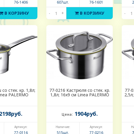
76-1406
607шт.
76-1601
В КОРЗИНУ
-
+
В КОРЗИНУ
-
со стек. кр. 1,8л;
77-0216 Кастрюля со стек. кр.
77-0
Linea PALERMO
1,8л; 16х9 см Linea PALERMO
2,5л
2198руб.
1904руб.
Цена:
Артикул:
Наличие:
Артикул:
Н
77-0116
515шт.
77-0216