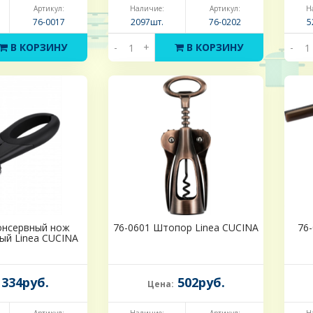
Артикул:
Наличие:
Артикул:
Н
76-0017
2097шт.
76-0202
5
В КОРЗИНУ
-
+
В КОРЗИНУ
-
онсервный нож
76-0601 Штопор Linea CUCINA
76
ый Linea CUCINA
334руб.
502руб.
Цена: