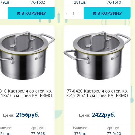
279шт.
76-1602
281шт.
76-1610
+
В КОРЗИНУ
-
+
В КОРЗИНУ
318 Кастрюля со стек. кр.
77-0420 Кастрюля со стек. кр.
; 18х10 см Linea PALERMO
3,4л; 20х11 см Linea PALERMO
2156руб.
2422руб.
Цена:
Цена:
аличие:
Артикул:
Наличие:
Артикул:
724шт.
77-0318
376шт.
77-0420