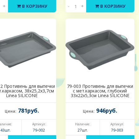
+
В КОРЗИНУ
-
+
В КОРЗИНУ
02 Противень для выпечки
79-003 Противень для выпечки
т.каркасом, 38х25,2х3,7см
с мет.каркасом, глубокий
Linea SILICONE
33х22х5,3см Linea SILICONE
781руб.
946руб.
Цена:
Цена:
аличие:
Артикул:
Наличие:
Артикул:
543шт.
79-002
27шт.
79-003