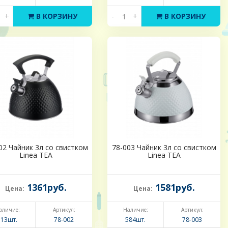
+
В КОРЗИНУ
-
+
В КОРЗИНУ
02 Чайник 3л со свистком
78-003 Чайник 3л со свистком
Linea TEA
Linea TEA
1361руб.
1581руб.
Цена:
Цена:
аличие:
Артикул:
Наличие:
Артикул:
513шт.
78-002
584шт.
78-003