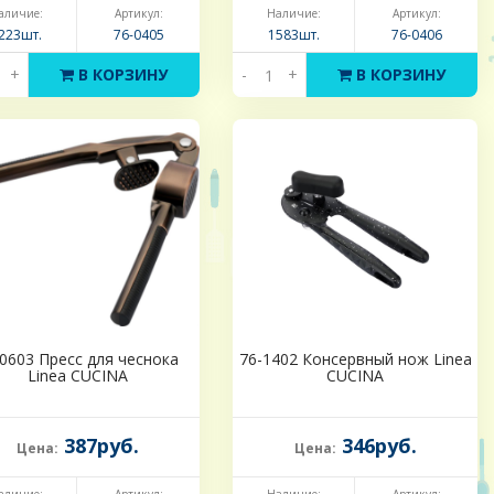
аличие:
Артикул:
Наличие:
Артикул:
223шт.
76-0405
1583шт.
76-0406
+
В КОРЗИНУ
-
+
В КОРЗИНУ
-0603 Пресс для чеснока
76-1402 Консервный нож Linea
Linea CUCINA
CUCINA
387руб.
346руб.
Цена:
Цена: