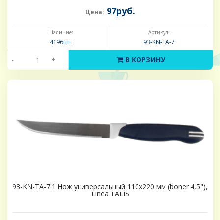
97руб.
Цена:
Наличие:
Артикул:
4196шт.
93-KN-TA-7
-
+
В КОРЗИНУ
93-KN-TA-7.1 Нож универсальный 110х220 мм (boner 4,5"),
Linea TALIS