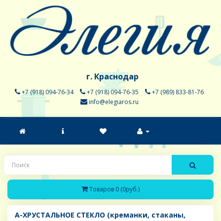
г. Краснодар
+7 (918) 094-76-34
+7 (918) 094-76-35
+7 (989) 833-81-76
info@elegiaros.ru
Товаров 0 (0руб.)
A-ХРУСТАЛЬНОЕ СТЕКЛО (креманки, стаканы,