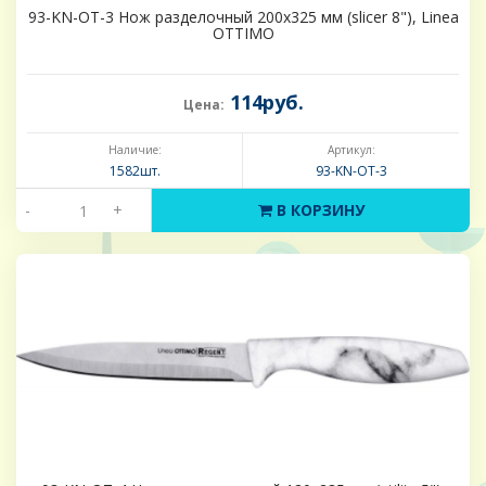
93-KN-OT-3 Нож разделочный 200х325 мм (slicer 8"), Linea
OTTIMO
114руб.
Цена:
Наличие:
Артикул:
1582шт.
93-KN-OT-3
-
+
В КОРЗИНУ