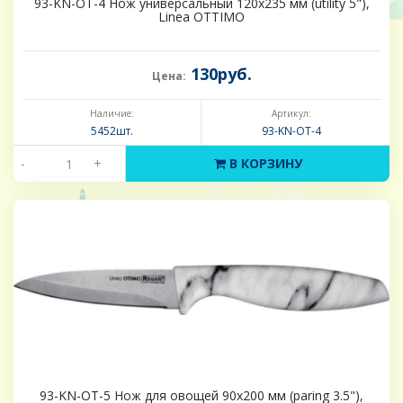
93-KN-OT-4 Нож универсальный 120х235 мм (utility 5"),
Linea OTTIMO
130руб.
Цена:
Наличие:
Артикул:
5452шт.
93-KN-OT-4
-
+
В КОРЗИНУ
93-KN-OT-5 Нож для овощей 90х200 мм (paring 3.5"),